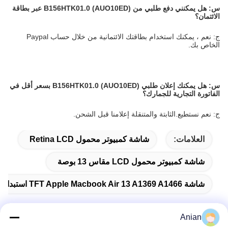
س:
هل يمكنني دفع طلبي من B156HTK01.0 (AUO10ED) عبر بطاقة
الائتمان؟
ج: نعم ، يمكنك استخدام بطاقتك الائتمانية من خلال حساب Paypal
الخاص بك.
س:
هل يمكنك إعلان طلبي B156HTK01.0 (AUO10ED) بسعر أقل في
الفاتورة التجارية للجمارك؟
ج: نعم نستطيع.الثابتة والمتنقلة إعلامنا قبل الشحن.
العلامات:
شاشة كمبيوتر محمول Retina LCD
شاشة كمبيوتر محمول LCD مقاس 13 بوصة
شاشة TFT Apple Macbook Air 13 A1369 A1466 استبدال شاشة الكمبيوتر المحمول LED LCD
Anian