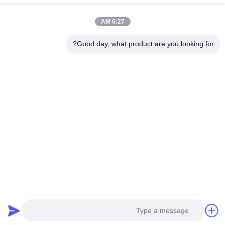
اتصال سريع
6:27 AM
العنوان
Good day, what product are you looking for?
المبنى (أ) ، مبنى (فيرسينو) ، منطقة (لونغهوا) الجديدة، (شنشن)
هاتف
0086-18575563918
البريد الإلكتروني
info@yongs-hk.com
سياسة الخصوصية
|
خريطة الموقع
| الصين جودة جيدة لوحة شاشة
عرض LCD المورد. حقوق الطبع والنشر © 2021-2026 Shenzhen
Yongsheng Innovation Technology Co., Ltd جميع الحقوق
محفوظة