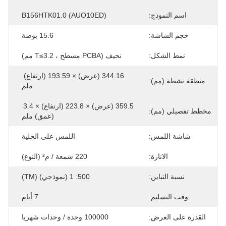
اسم النموذج:
B156HTK01.0 (AUO10ED)
حجم الشاشة:
15.6 بوصة
نمط الشكل:
نحيف (PCBA مسطح ، T≤3.2 مم)
344.16 (عرض) × 193.59 (ارتفاع) 
منطقة نشطة (مم):
ملم
359.5 (عرض) × 223.8 (ارتفاع) × 3.4 
مخطط تفصيلي (مم):
(عمق) ملم
شاشة اللمس:
اللمس على الخلية
الانارة:
220 شمعة / م² (النوع)
نسبة التباين:
500: 1 (نموذجي) (TM)
وقت التسليم:
7 أيام
القدرة على العرض:
100000 وحدة / وحدات شهريا