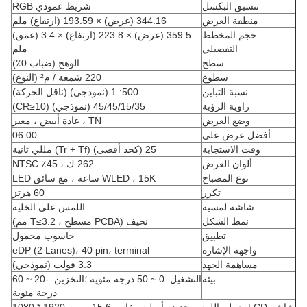
تنسيق البكسل
شريط عمودي RGB
منطقة العرض
344.16 (عرض) × 193.59 (ارتفاع) ملم
حجم المخطط
359.5 (عرض) × 223.8 (ارتفاع) × 3.4 (عمق)
التفصيلي
ملم
سطح
الوهج (ضباب 0٪)
سطوع
220 شمعة / م² (النوع)
نسبة التباين
500: 1 (نموذجي) (ناقل الحركة)
زاوية الرؤية
45/45/15/35 (نموذجي) (CR≥10)
وضع العرض
TN ، عادة أبيض ، معبر
أفضل عرض على
06:00
وقت الاستجابة
25 (كحد أقصى) (Tr + Tf) مللي ثانية
ألوان العرض
262 ك ، 45٪ NTSC
نوع المصباح
WLED ، 15K ساعة ، مع سائق LED
تكرر
60 هرتز
شاشة لمسية
اللمس على الخلية
نمط الشكل
نحيف (PCBA مسطح ، T≤3.2 مم)
تطبيق
حاسوب محمول
واجهة الإشارة
eDP (2 Lanes)، 40 pin، terminal
مساهمة الجهد
3.3 فولت (نموذجي)
بيئة
التشغيل: 0 ~ 50 درجة مئوية ؛التخزين: -20 ~ 60
درجة مئوية