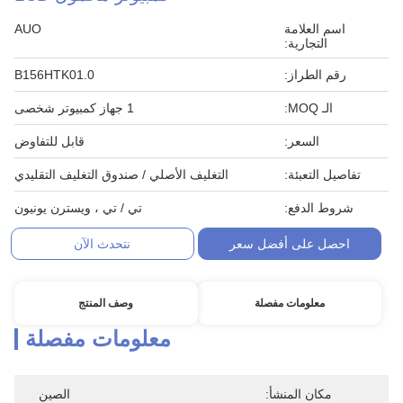
اسم العلامة
AUO
التجارية:
رقم الطراز:
B156HTK01.0
الـ MOQ:
1 جهاز كمبيوتر شخصى
السعر:
قابل للتفاوض
تفاصيل التعبئة:
التغليف الأصلي / صندوق التغليف التقليدي
شروط الدفع:
تي / تي ، ويسترن يونيون
احصل على أفضل سعر
نتحدث الآن
معلومات مفصلة
وصف المنتج
معلومات مفصلة
مكان المنشأ:
الصين