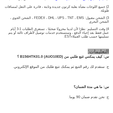
2) جميع اللوحات معبأة بعلبة كرتون جديدة وثابتة ، قادرة على النقل لمسافات
طويلة.
3) الشحن مقبول: FEDEX ، DHL ، UPS ، TNT ، EMS ، الشحن الجوي ،
الشحن البحري
4) وقت التسليم: نظرًا لأن لدينا مخزونًا ضخمًا ، تستغرق الطلبات 1-3 أيام
عمل فقط بعد إحياء الدفع ، وستستخدم خدمات توصيل لأطراف ثالثة أو يتم
تسليمها حسب طلب العملاء
EST.
التعليمات:
س:
كيف يمكنني تتبع طلبي من B156HTK01.0 (AUO10ED)
؟
ج: سنقدم لك رقم التتبع ثم يمكنك تتبع طلبك من الموقع الإلكتروني.
س: ما هي مدة الضمان؟
ج: نحن نقدم ضمان 90 يوما.