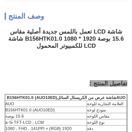
وصف المنتج
شاشة LCD تعمل باللمس جديدة أصلية مقاس
15.6 بوصة 1920 * 1080 B156HTK01.0 شاشة
LCD للكمبيوتر المحمول
تفاصيل المنتج :
AUO
شاشة عرض من الكريستال السائل
B156HTK01.0 (AUO10ED)
العلامة التجارية للوحة
AUO
نموذج لوحة
B156HTK01.0 (AUO10ED)
مقاس اللوحه
15.6 بوصة
نوع اللوحة
a-Si TFT-LCD ، LCM
دقة
1920 (RGB) × 1080 ، FHD ، 141PPI