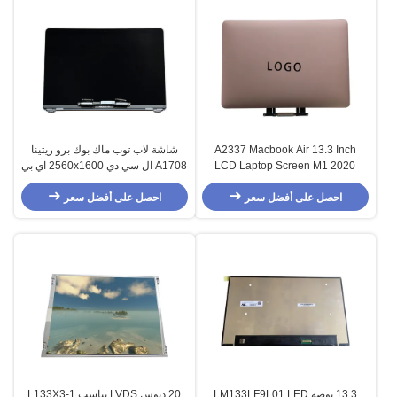
A2337 Macbook Air 13.3 Inch
شاشة لاب توب ماك بوك برو ريتينا
LCD Laptop Screen M1 2020
A1708 ال سي دي 2560x1600 اي بي
اس
احصل على أفضل سعر
احصل على أفضل سعر
13.3 بوصة LM133LF9L01 LED
20 دبوس LVDS تناسب L133X3-1