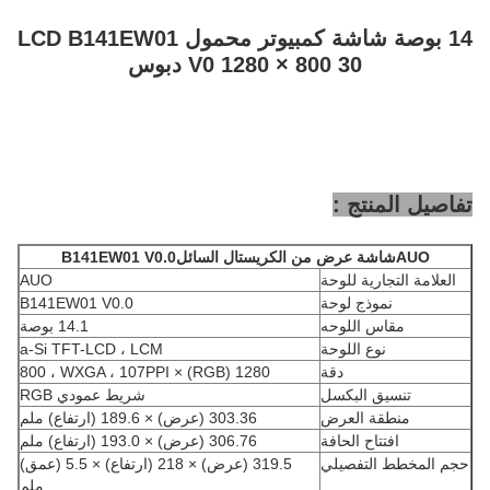
14 بوصة شاشة كمبيوتر محمول LCD B141EW01
V0 1280 × 800 30 دبوس
تفاصيل المنتج :
AUO
شاشة عرض من الكريستال السائل
B141EW01 V0.0
العلامة التجارية للوحة
AUO
نموذج لوحة
B141EW01 V0.0
مقاس اللوحه
14.1 بوصة
نوع اللوحة
a-Si TFT-LCD ، LCM
دقة
1280 (RGB) × 800 ، WXGA ، 107PPI
تنسيق البكسل
شريط عمودي RGB
منطقة العرض
303.36 (عرض) × 189.6 (ارتفاع) ملم
افتتاح الحافة
306.76 (عرض) × 193.0 (ارتفاع) ملم
حجم المخطط التفصيلي
319.5 (عرض) × 218 (ارتفاع) × 5.5 (عمق)
ملم