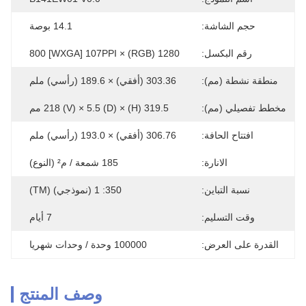
حجم الشاشة:
14.1 بوصة
رقم البكسل:
1280 (RGB) × 800 [WXGA] 107PPI
منطقة نشطة (مم):
303.36 (أفقي) × 189.6 (رأسي) ملم
مخطط تفصيلي (مم):
319.5 (H) × 218 (V) × 5.5 (D) مم
افتتاح الحافة:
306.76 (أفقي) × 193.0 (رأسي) ملم
الانارة:
185 شمعة / م² (النوع)
نسبة التباين:
350: 1 (نموذجي) (TM)
وقت التسليم:
7 أيام
القدرة على العرض:
100000 وحدة / وحدات شهريا
وصف المنتج