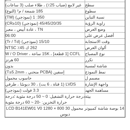
سطح
غير لامع (ضباب 25٪) ، طلاء صلب (3 ساعات)
سطوع
185 شمعة / م² (النوع)
نسبة التباين
350: 1 (نموذجي) (TM)
زاوية الرؤية
45/45/20/35 (نموذجي) (CR≥10)
وضع العرض
TN ، عادة أبيض ، معبر
أفضل عرض على
06:00
وقت الاستجابة
15/10 (نموذجي) (Tr / Td)
ألوان العرض
262 ك 45٪ NTSC
نوع المصباح
CCFL [1 قطعة] ، 15K ساعة ، W / O Driver
تكرر
60 هرتز
شاشة لمسية
بدون
نمط النموذج
إسفين (PCBA منحني ، T≥5.2mm)
مصمم ل
حاسوب محمول
واجهة الإشارة
LVDS (1 قناة ، 6 بت) ، 30 دبوسًا ، طرفي
مساهمة الجهد
3.3 فولت (نموذجي)
بيئة
درجة حرارة التشغيل: 0 ~ 50 درجة مئوية ؛درجة
حرارة التخزين: -20 ~ 60 درجة مئوية
14 بوصة شاشة كمبيوتر محمول LCD B141EW01 V0 1280 × 800 30
دبوس