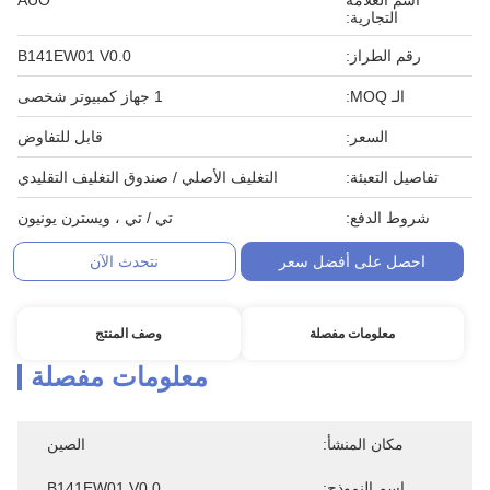
اسم العلامة
AUO
التجارية:
رقم الطراز:
B141EW01 V0.0
الـ MOQ:
1 جهاز كمبيوتر شخصى
السعر:
قابل للتفاوض
تفاصيل التعبئة:
التغليف الأصلي / صندوق التغليف التقليدي
شروط الدفع:
تي / تي ، ويسترن يونيون
احصل على أفضل سعر
نتحدث الآن
معلومات مفصلة
وصف المنتج
معلومات مفصلة
مكان المنشأ:
الصين
اسم النموذج:
B141EW01 V0.0