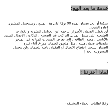
خدمة ما بعد البيع:
يمكننا أن نعد بضمان لمدة 90 يومًا على هذا المنتج ، وسيتحمل المشتري
إعادة الشحن.
لن يغطي الضمان الأضرار الناجمة عن العوامل البشرية والكوارث
الطبيعية.على سبيل المثال: التركيب غير الصحيح ، النكات ، الاتصال السيئ
بالأنابيب ، مصدر الطاقة ، إلخ. تعرض المنتجات المباعة في المتجر
ملصقات ضمان هشة ، مثل ملصق الضمان ممزق أثناء فترة
الضمان.سيعتبر انقطاع الاتصال أو الفقدان باطلاً للضمان ولن نتحمل
المسؤولية.الحذر!
.
لماذا أخترتنا :
وفقًا لطلبات العملاء المختلفة ،