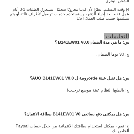
الشحن البحري
4) وقت التسليم: نظرًا لأن لدينا مخزونًا ضخمًا ، تستغرق الطلبات 1-3 أيام
عمل فقط بعد إحياء الدفع ، وستستخدم خدمات توصيل لأطراف ثالثة أو يتم
تسليمها حسب طلب العملاء
EST.
التعليمات:
س: ما هي مدة الضمان
B141EW01 V0.0
؟
ج: 90 يوما الضمان.
س:
هل تقبل عينة orde
روبية ل
AUO B141EW01 V0.0
؟
ج: بالطبع! النظام عينة موضع ترحيب!
س:
هل يمكنني دفع بضائعي B141EW01 V0 ببطاقة الائتمان؟
ج: نعم ، يمكنك استخدام بطاقتك الائتمانية من خلال حساب Paypal
الخاص بك.