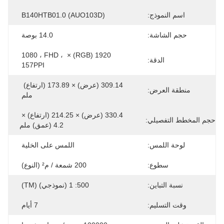
اسم النموذج:
B140HTB01.0 (AUO103D)
حجم الشاشة:
14.0 بوصة
1920 (RGB) × 1080 ، FHD ، 
الدقة:
157PPI
309.14 (عرض) × 173.89 (ارتفاع) 
منطقة العرض:
ملم
330.4 (عرض) × 214.25 (ارتفاع) × 
حجم المخطط التفصيلي:
4.2 (عمق) ملم
لوحة اللمس:
اللمس على الخلية
سطوع:
200 شمعة / م² (النوع)
نسبة التباين:
500: 1 (نموذجي) (TM)
وقت التسليم:
7 أيام