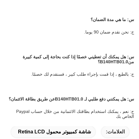
س: ما هي مدة الضمان؟
ج: نحن نقدم ضمان 90 يوما.
س:
هل يمكنك أن تعطيني خصمًا إذا كنت بحاجة إلى كمية كبيرة
من
B140HTB01.0
؟
ج: بالطبع ، إذا قمت بإجراء طلب كبير ، فسنقدم لك خصمًا.
س:
هل يمكنني دفع طلبي لـ
B140HTB01.0
عن طريق بطاقة الائتمان؟
ج: نعم ، يمكنك استخدام بطاقتك الائتمانية من خلال حساب Paypal
الخاص بك
العلامات:
شاشة كمبيوتر محمول Retina LCD