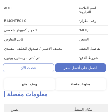
اسم العلامة
AUO
التجارية:
رقم الطراز:
B140HTB01.0
الـ MOQ:
1 جهاز كمبيوتر شخصى
السعر:
قابل للتفاوض
تفاصيل التعبئة:
التغليف الأصلي / صندوق التغليف التقليدي
شروط الدفع:
تي / تي ، ويسترن يونيون
احصل على أفضل سعر
نتحدث الآن
معلومات مفصلة
وصف المنتج
معلومات مفصلة
مكان المنشأ:
الصين