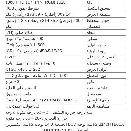
دقة
1920 (RGB) × 1080 FHD 157PPI
تنسيق البكسل
شريط عمودي RGB
منطقة العرض
309.14 (أفقي) × 173.89 (رأسي) ملم
حجم المخطط
330.4 (عرض) × 214.25 (ارتفاع) × 4.2 (عمق)
التفصيلي
ملم
سطح
طلاء صلب (7H)
سطوع
200 شمعة / م² (النوع)
نسبة التباين
500: 1 (نموذجي) (TM)
زاوية الرؤية
45/45/15/35 (نموذجي) (CR≥10)
أفضل عرض على
06:00
وقت الاستجابة
8 (Typ.) (Tr + Td) مللي ثانية
ألوان العرض
262 ك ، 45٪ NTSC
نوع المصباح
WLED ، 15K ساعة ، مع سائق LED
تكرر
60 هرتز
شاشة لمسية
اللمس على الخلية
مصمم ل
حاسوب محمول
واجهة الإشارة
eDP (2 Lanes) ، eDP1.2 ، موصل 40 سنًا
مساهمة الجهد
3.3 فولت (نموذجي)
بيئة
درجة حرارة التشغيل: 0 ~ 50 درجة مئوية ؛درجة
حرارة التخزين: -20 ~ 60 درجة مئوية
B140HTB01.0 شاشة لوحة LCD الجمعية 14.0 بوصة شاشة الكمبيوتر
المحمول 1920 * 1080 FHD