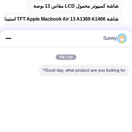
شاشة كمبيوتر محمول LCD مقاس 13 بوصة
شاشة TFT Apple Macbook Air 13 A1369 A1466 استبدال شاشة الكمبيوتر المحمول LED LCD
Sunny
اتصال سريع
1:58 PM
العنوان
Good day, what product are you looking for?
المبنى (أ) ، مبنى (فيرسينو) ، منطقة (لونغهوا) الجديدة، (شنشن)
هاتف
0086-18575563918
البريد الإلكتروني
info@yongs-hk.com