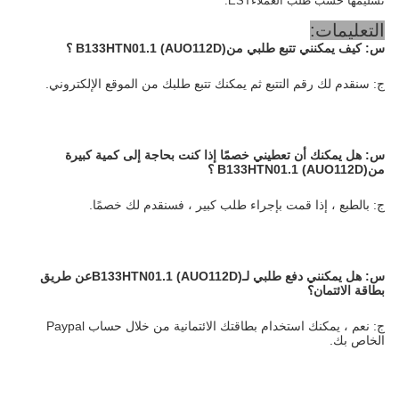
تسليمها حسب طلب العملاء
EST.
التعليمات:
س:
كيف يمكنني تتبع طلبي من
B133HTN01.1 (AUO112D)
؟
ج: سنقدم لك رقم التتبع ثم يمكنك تتبع طلبك من الموقع الإلكتروني.
س:
هل يمكنك أن تعطيني خصمًا إذا كنت بحاجة إلى كمية كبيرة
من
B133HTN01.1 (AUO112D)
؟
ج: بالطبع ، إذا قمت بإجراء طلب كبير ، فسنقدم لك خصمًا.
س:
هل يمكنني دفع طلبي لـ
B133HTN01.1 (AUO112D)
عن طريق
بطاقة الائتمان؟
ج: نعم ، يمكنك استخدام بطاقتك الائتمانية من خلال حساب Paypal
الخاص بك.