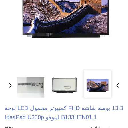
13.3 بوصة شاشة FHD كمبيوتر محمول LED لوحة
B133HTN01.1 لينوفو IdeaPad U330p