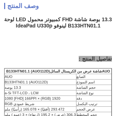
وصف المنتج
13.3 بوصة شاشة FHD كمبيوتر محمول LED لوحة
B133HTN01.1 لينوفو IdeaPad U330p
تفاصيل المنتج :
AUO
شاشة عرض من الكريستال السائل
B133HTN01.1 (AUO112D)
الصانع
AUO
اسم النموذج
B133HTN01.1 (AUO112D)
حجم الشاشة
13.3 بوصة
نوع الشاشة
a-Si TFT-LCD ، LCM
دقة
1920 (RGB) × 1080 [FHD] 166PPI
ترتيب البكسل
شريط عمودي RGB
عرض الحجم
293.472 (أفقيًا) × 165.078 (رأسيًا) ملم
حجم المخطط
306.3 (عرض) × 195.2 (ارتفاع) × 3 (عمق) ملم