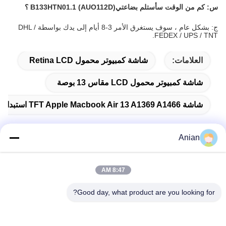
س: كم من الوقت سأستلم بضاعتي
B133HTN01.1 (AUO112D)
؟
ج: بشكل عام ، سوف يستغرق الأمر 3-8 أيام إلى يدك بواسطة DHL /
FEDEX / UPS / TNT.
العلامات:
شاشة كمبيوتر محمول Retina LCD
شاشة كمبيوتر محمول LCD مقاس 13 بوصة
شاشة TFT Apple Macbook Air 13 A1369 A1466 استبدال شاشة الكمبيوتر المحمول LED LCD
Anian
اتصال سريع
8:47 AM
العنوان
Good day, what product are you looking for?
المبنى (أ) ، مبنى (فيرسينو) ، منطقة (لونغهوا) الجديدة، (شنشن)
هاتف