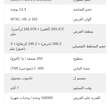
حجم الشاشة:
13.3 بوصة
ألوان العرض:
262 ك 45٪ NTSC
293.472 (أفقي) × 165.078 (رأسي) 
منطقة العرض:
ملم
306.3 (عرض) × 195.2 (ارتفاع) × 3 
حجم المخطط التفصيلي:
(عمق) ملم
سطوع:
250 شمعة / م² (النوع)
نسبة التباين:
400: 1 (نموذجي) (TM)
مصمم ل:
حاسوب محمول
وقت التسليم:
7 أيام
القدرة على العرض:
100000 وحدة / وحدات شهريا