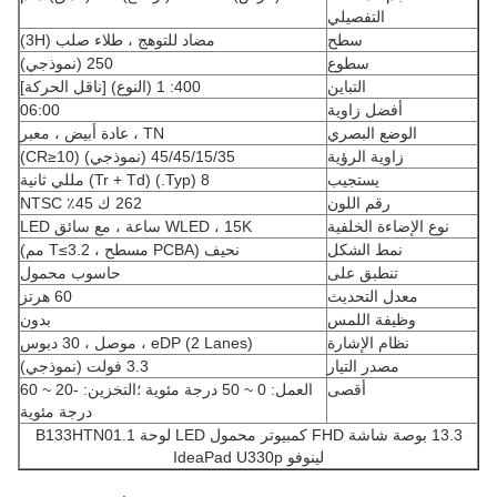
التفصيلي
سطح
مضاد للتوهج ، طلاء صلب (3H)
سطوع
250 (نموذجي)
التباين
400: 1 (النوع) [ناقل الحركة]
أفضل زاوية
06:00
الوضع البصري
TN ، عادة أبيض ، معبر
زاوية الرؤية
45/45/15/35 (نموذجي) (CR≥10)
يستجيب
8 (Typ.) (Tr + Td) مللي ثانية
رقم اللون
262 ك 45٪ NTSC
نوع الإضاءة الخلفية
WLED ، 15K ساعة ، مع سائق LED
نمط الشكل
نحيف (PCBA مسطح ، T≤3.2 مم)
تنطبق على
حاسوب محمول
معدل التحديث
60 هرتز
وظيفة اللمس
بدون
نظام الإشارة
eDP (2 Lanes) ، موصل ، 30 دبوس
مصدر التيار
3.3 فولت (نموذجي)
أقصى
العمل: 0 ~ 50 درجة مئوية ؛التخزين: -20 ~ 60
درجة مئوية
13.3 بوصة شاشة FHD كمبيوتر محمول LED لوحة B133HTN01.1
لينوفو IdeaPad U330p