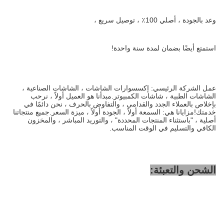
وعد بالجودة ، أصلي 100٪ ، توصيل سريع ،
استمتع أيضًا بضمان لمدة سنة واحدة!
عمل الشركة الرئيسي: إكسسوارات الشاشات ، الشاشات الصناعية ،
الشاشات الطبية ، شاشات الكمبيوتر.مبدأنا هو العميل أولاً ، نرحب
بإخلاص بالعملاء الجدد والقدامى ، والتفاوض بالحرف ، نحن دائمًا في
خدمتك!مزايانا هي: السمعة أولاً ، الجودة أولاً ، ميزة السعر.جميع منتجاتنا
أصلية ، "باستثناء المنتجات المحددة" ، والتوريد المباشر ، والمخزون
الكافي والتسليم في الوقت المناسب.
الشحن والتعبئة: