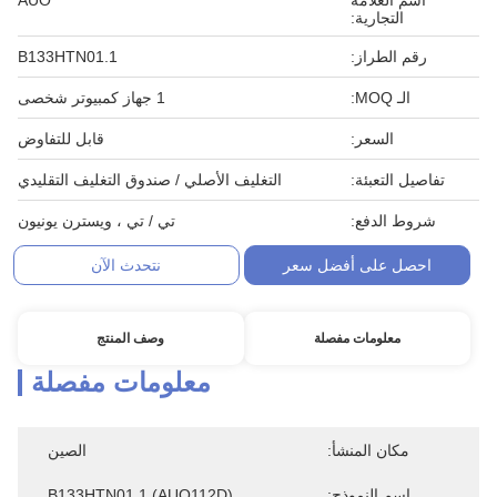
اسم العلامة
AUO
التجارية:
رقم الطراز:
B133HTN01.1
الـ MOQ:
1 جهاز كمبيوتر شخصى
السعر:
قابل للتفاوض
تفاصيل التعبئة:
التغليف الأصلي / صندوق التغليف التقليدي
شروط الدفع:
تي / تي ، ويسترن يونيون
احصل على أفضل سعر
نتحدث الآن
معلومات مفصلة
وصف المنتج
معلومات مفصلة
مكان المنشأ:
الصين
اسم النموذج:
B133HTN01.1 (AUO112D)