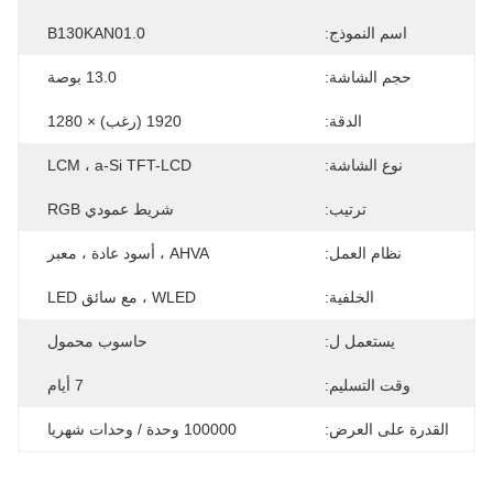
اسم النموذج:
B130KAN01.0
حجم الشاشة:
13.0 بوصة
الدقة:
1920 (رغب) × 1280
نوع الشاشة:
LCM ، a-Si TFT-LCD
ترتيب:
شريط عمودي RGB
نظام العمل:
AHVA ، أسود عادة ، معبر
الخلفية:
WLED ، مع سائق LED
يستعمل ل:
حاسوب محمول
وقت التسليم:
7 أيام
القدرة على العرض:
100000 وحدة / وحدات شهريا