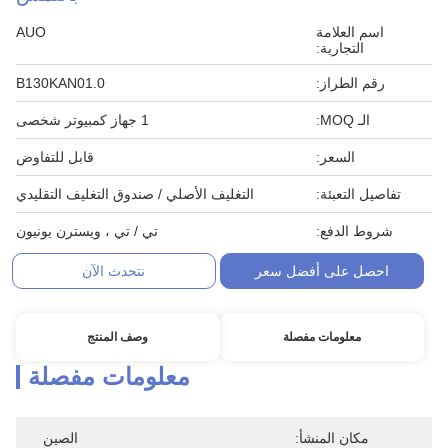
اسم العلامة
AUO
التجارية:
رقم الطراز:
B130KAN01.0
الـ MOQ:
1 جهاز كمبيوتر شخصى
السعر:
قابل للتفاوض
تفاصيل التعبئة:
التغليف الأصلي / صندوق التغليف التقليدي
شروط الدفع:
تي / تي ، ويسترن يونيون
احصل على أفضل سعر
نتحدث الآن
معلومات مفصلة
وصف المنتج
معلومات مفصلة
مكان المنشأ:
الصين