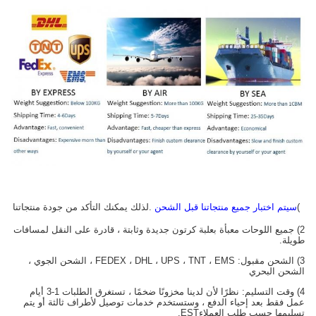
1)
سيتم اختبار جميع منتجاتنا قبل الشحن
.لذلك يمكنك التأكد من جودة منتجاتنا
2) جميع اللوحات معبأة بعلبة كرتون جديدة وثابتة ، قادرة على النقل لمسافات
طويلة.
3) الشحن مقبول: FEDEX ، DHL ، UPS ، TNT ، EMS ، الشحن الجوي ،
الشحن البحري
4) وقت التسليم: نظرًا لأن لدينا مخزونًا ضخمًا ، تستغرق الطلبات 1-3 أيام
عمل فقط بعد إحياء الدفع ، وستستخدم خدمات توصيل لأطراف ثالثة أو يتم
تسليمها حسب طلب العملاء
EST.