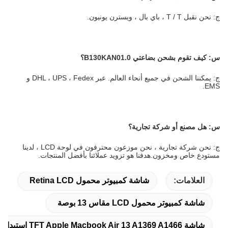
ج: نحن نقبل T / T ، باي بال ، ويسترن يونيون.
س: كيف تقوم بشحن بضاعتي B130KAN01.0؟
ج: يمكننا الشحن في جميع أنحاء العالم. عبر DHL ، UPS ، Fedex و
EMS.
س: هل مصنع أو شركة تجارية؟
ج: نحن شركة تجارية ، نحن موزعون محترفون في لوحة LCD ، لدينا
مستودع خاص ومخزون.هدفنا هو تزويد عملائنا بأفضل المنتجات.
العلامات:
شاشة كمبيوتر محمول Retina LCD
شاشة كمبيوتر محمول LCD مقاس 13 بوصة
شاشة TFT Apple Macbook Air 13 A1369 A1466 استبدال شاشة الكمبيوتر المحمول LED LCD