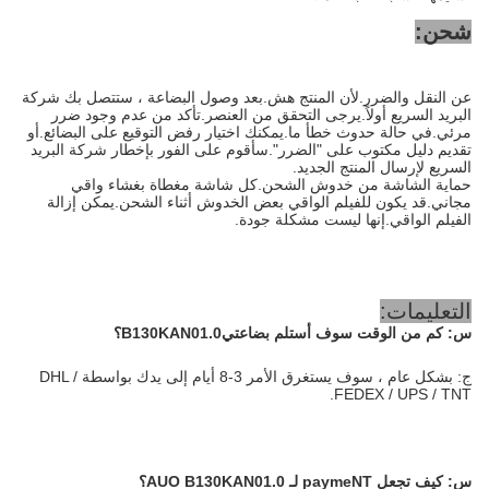
شحن:
عن النقل والضرر.لأن المنتج هش.بعد وصول البضاعة ، ستتصل بك شركة
البريد السريع أولاً.يرجى التحقق من العنصر.تأكد من عدم وجود ضرر
مرئي.في حالة حدوث خطأ ما.يمكنك اختيار رفض التوقيع على البضائع.أو
تقديم دليل مكتوب على "الضرر".سأقوم على الفور بإخطار شركة البريد
السريع لإرسال المنتج الجديد.
حماية الشاشة من خدوش الشحن.كل شاشة مغطاة بغشاء واقي
مجاني.قد يكون للفيلم الواقي بعض الخدوش أثناء الشحن.يمكن إزالة
الفيلم الواقي.إنها ليست مشكلة جودة.
التعليمات:
س: كم من الوقت سوف أستلم بضاعتي
B130KAN01.0
؟
ج: بشكل عام ، سوف يستغرق الأمر 3-8 أيام إلى يدك بواسطة DHL /
FEDEX / UPS / TNT.
س: كيف تجعل payme
NT لـ
AUO B130KAN01.0
؟