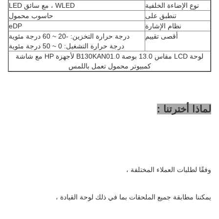
نوع الإضاءة الخلفية
WLED ، مع سائق LED
تنطبق على
حاسوب محمول
نظام الإشارة
eDP
أقصى تقييم
درجة حرارة التخزين: -20 ~ 60 درجة مئوية
درجة حرارة التشغيل: 0 ~ 50 درجة مئوية
لوحة LCD مقاس 13.0 بوصة B130KAN01.0 لأجهزة HP مع شاشة
كمبيوتر محمول تعمل باللمس
لماذا أخترتنا :
وفقًا لطلبات العملاء المختلفة ،
يمكننا مطابقة جميع الملحقات بما في ذلك لوحة القيادة ،