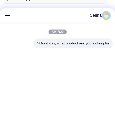
Selina
اتصال سريع
7:20 AM
العنوان
Good day, what product are you looking for?
المبنى (أ) ، مبنى (فيرسينو) ، منطقة (لونغهوا) الجديدة، (شنشن)
هاتف
0086-18575563918
البريد الإلكتروني
info@yongs-hk.com
سياسة الخصوصية
|
خريطة الموقع
| الصين جودة جيدة لوحة شاشة