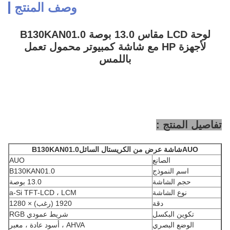
وصف المنتج
لوحة LCD مقاس 13.0 بوصة B130KAN01.0
لأجهزة HP مع شاشة كمبيوتر محمول تعمل
باللمس
تفاصيل المنتج :
AUO
شاشة عرض من الكريستال السائل
B130KAN01.0
الصانع
AUO
اسم النموذج
B130KAN01.0
حجم الشاشة
13.0 بوصة
نوع الشاشة
a-Si TFT-LCD ، LCM
دقة
1920 (رغب) × 1280
تكوين البكسل
شريط عمودي RGB
الوضع البصري
AHVA ، أسود عادة ، معبر