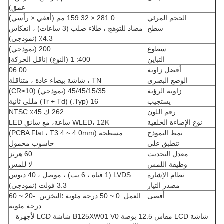
عمق)
الحجم المرئي
281.0 × 159.32 مم (أفقي × رأسي)
سطح
مضاد للتوهج ، طلاء صلب (3 ساعات) ، انعكاس
4.3٪ (نموذجي)
سطوع
200 (نموذجي)
التباين
400: 1 (النوع) [ناقل الحركة]
أفضل زاوية
06:00
الوضع البصري
TN ، شاشة بيضاء عادة ، متناقلة
زاوية الرؤية
45/45/15/35 (نموذجي) (CR≥10)
يستجيب
16 (Typ.) (Tr + Td) مللي ثانية
رقم اللون
262 ك 45٪ NTSC
نوع الإضاءة الخلفية
WLED، 12K ساعة، مع سائق LED
نمط النموذج
مسطحة (PCBA Flat ، T3.4 ~ 4.0mm)
تنطبق على
حاسوب محمول
معدل التحديث
60 هرتز
وظيفة اللمس
لا للمس
نظام الإشارة
LVDS (1 قناة ، 6 بت) ، موصل ، 40 دبوس
مصدر التيار
3.3 فولت (نموذجي)
أقصى
العمل: 0 ~ 50 درجة مئوية ؛التخزين: -20 ~ 60
درجة مئوية
شاشة LCD مقاس 12.5 بوصة B125XW01 V0 شاشة LCD لأجهزة