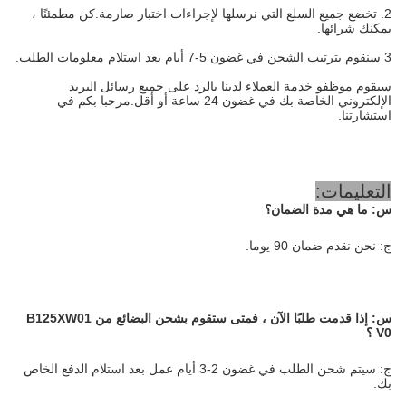
2. تخضع جميع السلع التي نرسلها لإجراءات اختبار صارمة.كن مطمئنًا ،
يمكنك شرائها.
3 سنقوم بترتيب الشحن في غضون 5-7 أيام بعد استلام معلومات الطلب.
سيقوم موظفو خدمة العملاء لدينا بالرد على جميع رسائل البريد
الإلكتروني الخاصة بك في غضون 24 ساعة أو أقل.مرحبا بكم في
استشارتنا.
التعليمات:
س: ما هي مدة الضمان؟
ج: نحن نقدم ضمان 90 يوما.
س:
إذا قدمت طلبًا الآن ، فمتى ستقوم بشحن البضائع من B125XW01
V0
؟
ج: سيتم شحن الطلب في غضون 2-3 أيام عمل بعد استلام الدفع الخاص
بك.