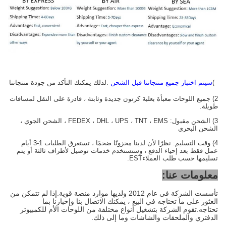
1)
سيتم اختبار جميع منتجاتنا قبل الشحن
.لذلك يمكنك التأكد من جودة منتجاتنا
2) جميع اللوحات معبأة بعلبة كرتون جديدة وثابتة ، قادرة على النقل لمسافات
طويلة.
3) الشحن مقبول: FEDEX ، DHL ، UPS ، TNT ، EMS ، الشحن الجوي ،
الشحن البحري
4) وقت التسليم: نظرًا لأن لدينا مخزونًا ضخمًا ، تستغرق الطلبات 1-3 أيام
عمل فقط بعد إحياء الدفع ، وستستخدم خدمات توصيل لأطراف ثالثة أو يتم
تسليمها حسب طلب العملاء
EST.
معلومات عنا:
تأسست الشركة في عام 2012 ولديها موارد منصة قوية.إذا لم تتمكن من
العثور على ما تحتاجه في البيع ، يمكنك الاتصال بنا وإخبارنا بما
تحتاجه.تقوم الشركة بتشغيل أنواع مختلفة من اللوحات الأم للكمبيوتر
الدفتري والملحقات والشاشات وما إلى ذلك.