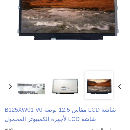
شاشة LCD مقاس 12.5 بوصة B125XW01 V0
شاشة LCD لأجهزة الكمبيوتر المحمول