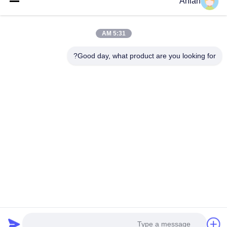
Anian
اتصال سريع
5:31 AM
العنوان
Good day, what product are you looking for?
المبنى (أ) ، مبنى (فيرسينو) ، منطقة (لونغهوا) الجديدة، (شنشن)
هاتف
0086-18575563918
البريد الإلكتروني
info@yongs-hk.com
سياسة الخصوصية
|
خريطة الموقع
| الصين جودة جيدة لوحة شاشة
عرض LCD المورد. حقوق الطبع والنشر © 2021-2026 Shenzhen
Yongsheng Innovation Technology Co., Ltd جميع الحقوق