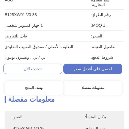
اسم العلامة
AUO
التجارية:
رقم الطراز:
B125XW01 V0.35
الـ MOQ:
1 جهاز كمبيوتر شخصى
السعر:
قابل للتفاوض
تفاصيل التعبئة:
التغليف الأصلي / صندوق التغليف التقليدي
شروط الدفع:
تي / تي ، ويسترن يونيون
احصل على أفضل سعر
نتحدث الآن
معلومات مفصلة
وصف المنتج
معلومات مفصلة
مكان المنشأ:
الصين
اسم النموذج:
B125XW01 V0.35