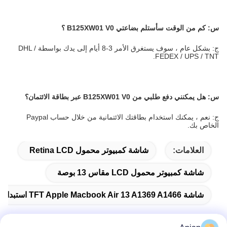
س: كم من الوقت سأستلم بضاعتي B125XW01 V0
؟
ج: بشكل عام ، سوف يستغرق الأمر 3-8 أيام إلى يدك بواسطة DHL /
FEDEX / UPS / TNT.
س:
هل يمكنني دفع طلبي من B125XW01 V0 عبر بطاقة الائتمان؟
ج: نعم ، يمكنك استخدام بطاقتك الائتمانية من خلال حساب Paypal
الخاص بك.
العلامات:
شاشة كمبيوتر محمول Retina LCD
شاشة كمبيوتر محمول LCD مقاس 13 بوصة
شاشة TFT Apple Macbook Air 13 A1369 A1466 استبدال شاشة الكمبيوتر المحمول LED LCD