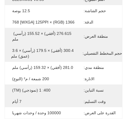
حجم الشاشة:
12.5 بوصة
الدقة:
1366 (RGB) × 768 [WXGA] 125PPI
276.615 (أفقي) × 155.52 (رأسي) 
منطقة العرض:
ملم
300.4 (أفقي) × 179.5 (رأسي) × 3.6 
حجم المخطط التفصيلي:
(عمق) ملم
منطقة مدي:
281.0 (أفقي) × 159.32 (رأسي) ملم
الانارة:
200 شمعة / م² (النوع)
نسبة التباين:
400: 1 (نموذجي) (TM)
وقت التسليم:
7 أيام
القدرة على العرض:
100000 وحدة / وحدات شهريا