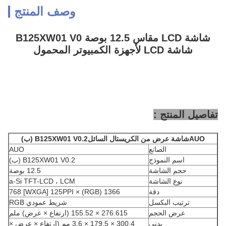
وصف المنتج
شاشة LCD مقاس 12.5 بوصة B125XW01 V0
شاشة LCD لأجهزة الكمبيوتر المحمول
تفاصيل المنتج :
AUO
شاشة عرض من الكريستال السائل
B125XW01 V0.2 (ب)
الصانع
AUO
اسم النموذج
B125XW01 V0.2 (ب)
حجم الشاشة
12.5 بوصة
نوع الشاشة
a-Si TFT-LCD ، LCM
دقة
1366 (RGB) × 768 [WXGA] 125PPI
ترتيب البكسل
شريط عمودي RGB
عرض الحجم
276.615 × 155.52 (ارتفاع × عرض) ملم
بدني
300.4 × 179.5 × 3.6 مم (ارتفاع × عرض ×