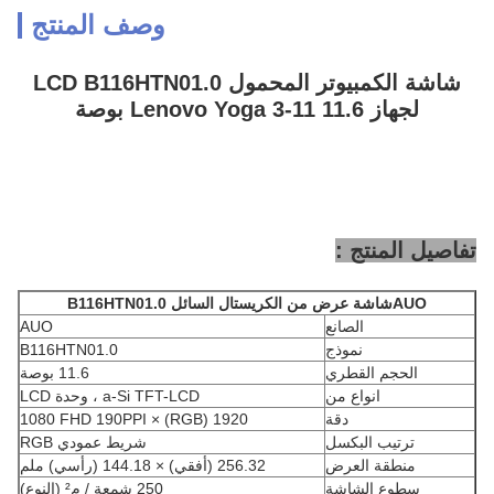
وصف المنتج
شاشة الكمبيوتر المحمول LCD B116HTN01.0
لجهاز Lenovo Yoga 3-11 11.6 بوصة
تفاصيل المنتج :
AUO
شاشة عرض من الكريستال السائل
B116HTN01.0
الصانع
AUO
نموذج
B116HTN01.0
الحجم القطري
11.6 بوصة
انواع من
a-Si TFT-LCD ، وحدة LCD
دقة
1920 (RGB) × 1080 FHD 190PPI
ترتيب البكسل
شريط عمودي RGB
منطقة العرض
256.32 (أفقي) × 144.18 (رأسي) ملم
سطوع الشاشة
250 شمعة / م² (النوع)