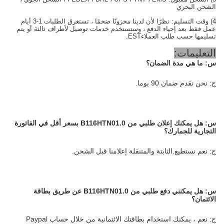
الشحن البحري
4) وقت التسليم: نظرًا لأن لدينا مخزونًا ضخمًا ، تستغرق الطلبات 1-3 أيام
عمل فقط بعد إحياء الدفع ، وستستخدم خدمات توصيل لأطراف ثالثة أو يتم
تسليمها حسب طلب العملاء
EST.
التعليمات:
س: ما هي مدة الضمان؟
ج: نحن نقدم ضمان 90 يوما.
س:
هل يمكنك إعلان طلبي من B116HTN01.0 بسعر أقل في الفاتورة
التجارية للجمارك؟
ج: نعم نستطيع.الثابتة والمتنقلة إعلامنا قبل الشحن.
س:
هل يمكنني دفع طلبي من B116HTN01.0 عن طريق بطاقة
الائتمان؟
ج: نعم ، يمكنك استخدام بطاقتك الائتمانية من خلال حساب Paypal