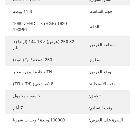
حجم الشاشة:
11.6 بوصة
1920 (RGB) × 1080 ، FHD ، 
الدقة:
190PPI
256.32 (عرض) × 144.18 (ارتفاع) 
منطقة العرض:
ملم
سطوع:
250 شمعة / م² (النوع)
وضع العرض:
TN ، عادة أبيض ، معبر
وقت الاستجابة:
8 (نموذجي) (TR + Td)
تطبيق:
حاسوب محمول
وقت التسليم:
7 أيام
القدرة على العرض:
100000 وحدة / وحدات شهريا