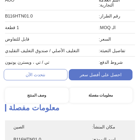
اسم العلامة
AUO
التجارية:
رقم الطراز:
B116HTN01.0
الـ MOQ:
1 قطعة
السعر:
قابل للتفاوض
تفاصيل التعبئة:
التغليف الأصلي / صندوق التغليف التقليدي
شروط الدفع:
تي / تي ، ويسترن يونيون
احصل على أفضل سعر
نتحدث الآن
معلومات مفصلة
وصف المنتج
معلومات مفصلة
مكان المنشأ:
الصين
اسم النموذج:
B116HTN01.0