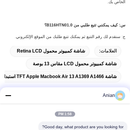
الخاص بك.
س:
كيف يمكنني تتبع طلبي من B116HTN01.0؟
ج: سنقدم لك رقم التتبع ثم يمكنك تتبع طلبك من الموقع الإلكتروني.
العلامات:
شاشة كمبيوتر محمول Retina LCD
شاشة كمبيوتر محمول LCD مقاس 13 بوصة
شاشة TFT Apple Macbook Air 13 A1369 A1466 استبدال شاشة الكمبيوتر المحمول LED LCD
Anian
اتصال سريع
1:58 PM
العنوان
Good day, what product are you looking for?