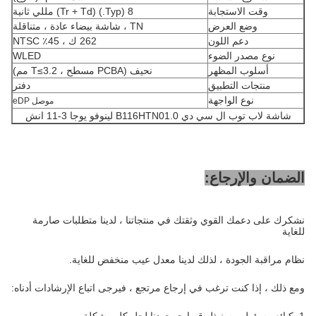
وقت الاستجابة
8 (Typ.) (Tr + Td) مللي ثانية
وضع العرض
TN ، شاشة بيضاء عادة ، متناقلة
دعم اللون
262 ك ، 45٪ NTSC
نوع مصدر الضوء
WLED
أسلوب المظهر
نحيف (PCBA مسطح ، T≤3.2 مم)
منتجات التطبيق
دفتر
نوع الواجهة
موصل eDP
شاشة لاب توب ال سي دي B116HTN01.0 لينوفو يوجا 3-11 انش
الضمان والإرجاع:
نشكرك على دعمك القوي وثقتك في منتجاتنا ، لدينا متطلبات صارمة
للغاية
نظام مراقبة الجودة ، لذلك لدينا معدل عيب منخفض للغاية.
ومع ذلك ، إذا كنت ترغب في إرجاع مرتجع ، فيرجى اتباع الإرشادات أدناه: