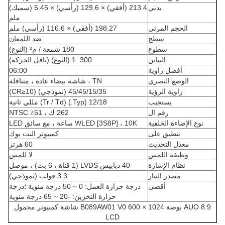
بدني
213.4 (أفقي) × 129.6 (رأسي) × 5.45 (سميك)
ملم
الحجم المرئي
198.27 (أفقي) × 116.6 (رأسي) ملم
سطح
ضد اللمعان
سطوع
180 شمعة / م² (النوع)
التباين
300: 1 (النوع) (ناقل الحركة)
أفضل زاوية
06:00
الوضع البصري
TN ، شاشة بيضاء عادة ، متناقلة
زاوية الرؤية
45/45/15/35 (نموذجي) (CR≥10)
يستجيب
12/18 (Typ.) (Tr / Td) مللي ثانية
رقم ال
262 ك ، 51٪ NTSC
نوع الإضاءة الخلفية
WLED [3S8P] ، 10K ساعة ، مع سائق LED
تنطبق على
كمبيوتر النت بوك
معدل التحديث
60 هرتز
وظيفة اللمس
لا للمس
نظام الإشارة
40 دبابيس LVDS (1 قناة ، 6 بت) ، موصل
مصدر التيار
3.3 فولت (نموذجي)
أقصى
درجة حرارة العمل: 0 ~ 50 درجة مئوية ؛درجة
حرارة التخزين: -20 ~ 65 درجة مئوية
AUO 8.9 بوصة 1024 × 600 B089AW01 V0 شاشة كمبيوتر محمول
LCD