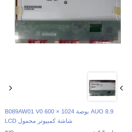
AUO 8.9 بوصة 1024 × 600 B089AW01 V0
شاشة كمبيوتر محمول LCD