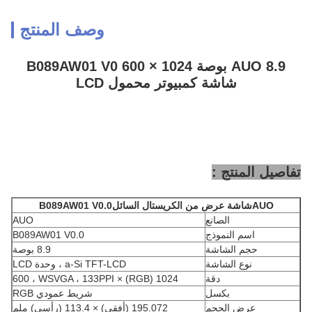
وصف المنتج
AUO 8.9 بوصة 1024 × 600 B089AW01 V0
شاشة كمبيوتر محمول LCD
تفاصيل المنتج :
AUO
شاشة عرض من الكريستال السائل
B089AW01 V0.0
الصانع
AUO
اسم النموذج
B089AW01 V0.0
حجم الشاشة
8.9 بوصة
نوع الشاشة
a-Si TFT-LCD ، وحدة LCD
دقة
1024 (RGB) × 600 ، WSVGA ، 133PPI
بكسل
شريط عمودي RGB
عرض الحجم
195.072 (أفقي) × 113.4 (رأسي) ملم