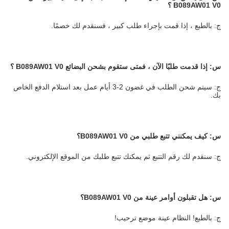
B089AW01 V0
؟
ج: بالطبع ، إذا قمت بإجراء طلب كبير ، فسنقدم لك خصمًا.
س:
إذا قدمت طلبًا الآن ، فمتى ستقوم بشحن البضائع B089AW01 V0
؟
ج: سيتم شحن الطلب في غضون 2-3 أيام عمل بعد استلام الدفع الخاص
بك.
س:
كيف يمكنني تتبع طلبي من
B089AW01 V0؟
ج: سنقدم لك رقم التتبع ثم يمكنك تتبع طلبك من الموقع الإلكتروني.
س:
هل تقبلون أوامر عينة من B089AW01 V0؟
ج: بالطبع! النظام عينة موضع ترحيب!