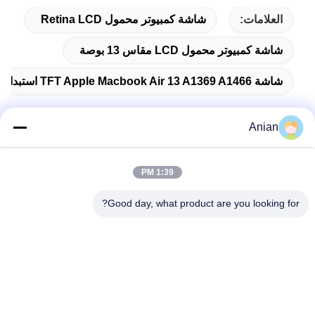
العلامات:
شاشة كمبيوتر محمول Retina LCD
شاشة كمبيوتر محمول LCD مقاس 13 بوصة
شاشة TFT Apple Macbook Air 13 A1369 A1466 استبدال شاشة الكمبيوتر المحمول LED LCD
Anian
اتصال سريع
1:39 PM
العنوان
Good day, what product are you looking for?
المبنى (أ) ، مبنى (فيرسينو) ، منطقة (لونغهوا) الجديدة، (شنشن)
هاتف
0086-18575563918
البريد الإلكتروني