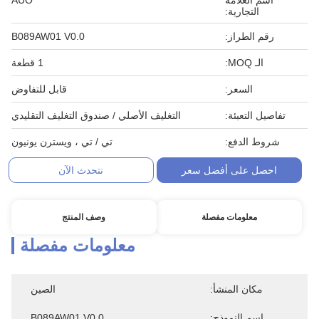
اسم العلامة
AUO
التجارية:
رقم الطراز:
B089AW01 V0.0
الـ MOQ:
1 قطعة
السعر:
قابل للتفاوض
تفاصيل التعبئة:
التغليف الأصلي / صندوق التغليف التقليدي
شروط الدفع:
تي / تي ، ويسترن يونيون
احصل على أفضل سعر
نتحدث الآن
معلومات مفصلة
وصف المنتج
معلومات مفصلة
مكان المنشأ:
الصين
اسم النموذج:
B089AW01 V0.0