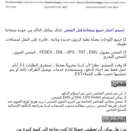
1)
سيتم اختبار جميع منتجاتنا قبل الشحن
.لذلك يمكنك التأكد من جودة منتجاتنا
2) جميع اللوحات معبأة بعلبة كرتون جديدة وثابتة ، قادرة على النقل لمسافات
طويلة.
3) الشحن مقبول: FEDEX ، DHL ، UPS ، TNT ، EMS ، الشحن الجوي ،
الشحن البحري
4) وقت التسليم: نظرًا لأن لدينا مخزونًا ضخمًا ، تستغرق الطلبات 1-3 أيام
عمل فقط بعد إحياء الدفع ، وستستخدم خدمات توصيل لأطراف ثالثة أو يتم
تسليمها حسب طلب العملاء
EST.
شحن:
1. لن يتم شحن العناصر حتى يتم استلام الدفع.
2. يمكن استخدام DHL UPS Fedex أو EMS للشحن.
3. شحن مجاني للعناصر الخاصة من البريد الجوي الصيني / بريد هونج كونج الجوي.عند
اختيار طريقة الشحن ، يرجى مطالبة مندوب المبيعات لدينا بمراجعة التكلفة الإجمالية
للمنتج الخاص.
التعليمات:
س:
هل يمكن أن تعطيني خصمًا إذا كنت بحاجة إلى كمية كبيرة من