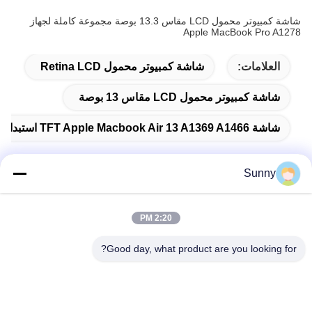
شاشة كمبيوتر محمول LCD مقاس 13.3 بوصة مجموعة كاملة لجهاز
Apple MacBook Pro A1278
العلامات:
شاشة كمبيوتر محمول Retina LCD
شاشة كمبيوتر محمول LCD مقاس 13 بوصة
شاشة TFT Apple Macbook Air 13 A1369 A1466 استبدال شاشة الكمبيوتر المحمول LED LCD
Sunny
اتصال سريع
2:20 PM
العنوان
Good day, what product are you looking for?
المبنى (أ) ، مبنى (فيرسينو) ، منطقة (لونغهوا) الجديدة، (شنشن)
هاتف