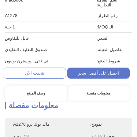
اسم العلامة
MacBook
التجارية:
رقم الطراز:
A1278
الـ MOQ:
1 حبة
السعر:
قابل للتفاوض
تفاصيل التعبئة:
صندوق التغليف التقليدي
شروط الدفع:
تي / تي ، ويسترن يونيون
احصل على أفضل سعر
نتحدث الآن
معلومات مفصلة
وصف المنتج
معلومات مفصلة
نموذج:
ماك بوك برو A1278
حجم الشاشة:
13 بوصة