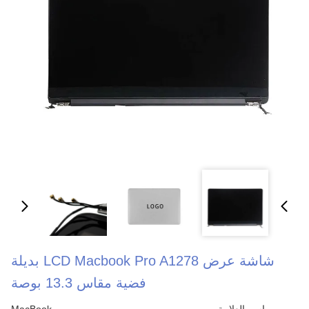
شاشة عرض LCD Macbook Pro A1278 بديلة
فضية مقاس 13.3 بوصة