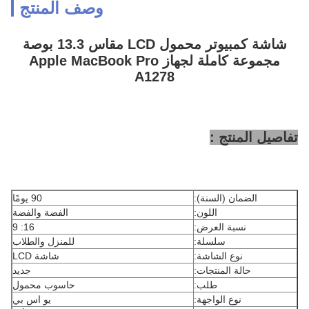
وصف المنتج
شاشة كمبيوتر محمول LCD مقاس 13.3 بوصة
مجموعة كاملة لجهاز Apple MacBook Pro
A1278
تفاصيل المنتج :
الضمان (السنة):
90 يومًا
اللون:
الفضة والفضة
نسبة العرض:
16: 9
سلسلة:
للمنزل والطلاب
نوع الشاشة:
شاشة LCD
حالة المنتجات:
جديد
طلب:
حاسوب محمول
نوع الواجهة:
يو اس بي