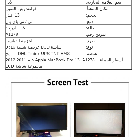
اسم العلامة التجارية:
لأبل
مكان المنشأ:
قوانغدونغ ، الصين
بحجم:
13 انش
دفع:
تي / تي باي بال
حالة:
A + الدرجة
نموذج رقم:
A1278
طرد:
الحزمة القياسية
نوع:
شاشة LCD عريضة بنسبة 16: 9
شحنة:
DHL Fedex UPS TNT EMS .... إلخ
أسعار الجملة لـ Apple MacBook Pro 13 "A1278 عام 2011 2012
مجموعة شاشة LCD