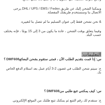
ويمكننا الشحن إليك عن طريق DHL / UPS / EMS / Fedex.يرجى
الاتصال بنا وسنستخدم طريقتك المفضلة.
& نحن نشحن فقط إلى عنوان التسليم ما لم تتصل بنا لتغييره.
وفيما يتعلق بوقت الشحن ، عادة ما يكون من 3 إلى 15 يومًا ، فإنه يختلف
حسب البلد.
التعليمات:
س:
إذا قمت بتقديم الطلب الآن ، فمتى ستقوم بشحن البضائع
DMF608
؟
ج: سيتم شحن الطلب في غضون 2-3 أيام عمل بعد استلام الدفع الخاص
بك.
س:
كيف يمكنني تتبع طلبي من
DMF608
؟
ج: سنقدم لك رقم التتبع ثم يمكنك تتبع طلبك من الموقع الإلكتروني.