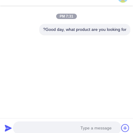
اتصال سريع
7:31 PM
العنوان
Good day, what product are you looking for?
المبنى (أ) ، مبنى (فيرسينو) ، منطقة (لونغهوا) الجديدة، (شنشن)
هاتف
0086-18575563918
البريد الإلكتروني
info@yongs-hk.com
سياسة الخصوصية
|
خريطة الموقع
| الصين جودة جيدة لوحة شاشة
عرض LCD المورد. حقوق الطبع والنشر © 2021-2026 Shenzhen
Yongsheng Innovation Technology Co., Ltd جميع الحقوق
محفوظة