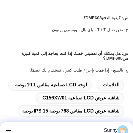
س:
كيفية الدفع
DMF608
؟
ج: نحن نقبل T / T ، باي بال ، ويسترن يونيون.
س:
هل يمكنك أن تعطيني خصمًا إذا كنت بحاجة إلى كمية كبيرة
من
DMF608
؟
ج: بالطبع ، إذا قمت بإجراء طلب كبير ، فسنقدم لك خصمًا.
العلامات:
لوحة LCD صناعية مقاس 10.1 بوصة
شاشة عرض LCD صناعية G156XW01
شاشة عرض LCD مقاس 768 بوصة IPS 15 بوصة
Sunny