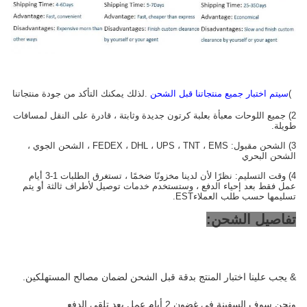
1)
سيتم اختبار جميع منتجاتنا قبل الشحن
.لذلك يمكنك التأكد من جودة منتجاتنا
2) جميع اللوحات معبأة بعلبة كرتون جديدة وثابتة ، قادرة على النقل لمسافات
طويلة.
3) الشحن مقبول: FEDEX ، DHL ، UPS ، TNT ، EMS ، الشحن الجوي ،
الشحن البحري
4) وقت التسليم: نظرًا لأن لدينا مخزونًا ضخمًا ، تستغرق الطلبات 1-3 أيام
عمل فقط بعد إحياء الدفع ، وستستخدم خدمات توصيل لأطراف ثالثة أو يتم
تسليمها حسب طلب العملاء
EST.
تفاصيل الشحن:
& يجب علينا اختبار المنتج بدقة قبل الشحن لضمان مصالح المستهلكين.
ونحن سوف السفينة في غضون 2 أيام عمل بعد تلقي الدفع.