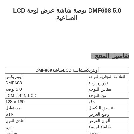
DMF608 5.0 بوصة شاشة عرض لوحة LCD
الصناعية
تفاصيل المنتج :
أوبتريكس
شاشة LCD
شاشة
DMF608
العلامة التجارية للوحة
أوبتريكس
نموذج لوحة
DMF608
مقاس اللوحه
5.0 بوصة
نوع اللوحة
LCM ، STN-LCD
دقة
160 × 128
تنسيق البكسل
مستطيل
وضع العرض
STN
ألوان العرض
أحادي اللون
شاشة لمسية
بدون
تطبيق
صناعي