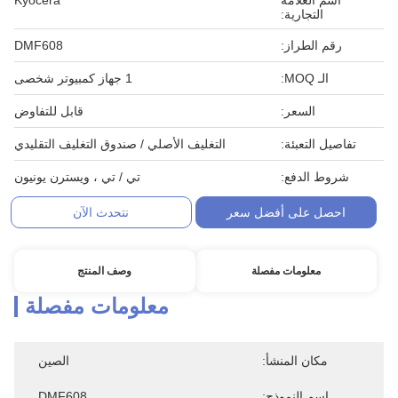
اسم العلامة
Kyocera
التجارية:
رقم الطراز:
DMF608
الـ MOQ:
1 جهاز كمبيوتر شخصى
السعر:
قابل للتفاوض
تفاصيل التعبئة:
التغليف الأصلي / صندوق التغليف التقليدي
شروط الدفع:
تي / تي ، ويسترن يونيون
احصل على أفضل سعر
نتحدث الآن
معلومات مفصلة
وصف المنتج
معلومات مفصلة
مكان المنشأ:
الصين
اسم النموذج:
DMF608