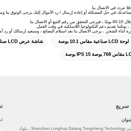
 تتردد في الاتصال بنا.
اعدتك في حل المشكلة أو إعادة إرسال / رد الأموال إليك.يرجى الوثوق بنا وم
 الاتصال بنا.
يمكننا تقديم دعم التكنولوجيا اللاسلكية في وقت العمل.
 أثناء الشحن ، يرجى الاتصال بنا بعد استلام البضائع ، وسنعيد إرسالك أو رد أم
لوحة LCD صناعية مقاس 10.1 بوصة
شاشة عرض LCD صناعية G156XW01
 سريع
نش
عنوان
اش
مبنى Shenzhen Longhua Dalang Tongsheng Technology ، بلوك