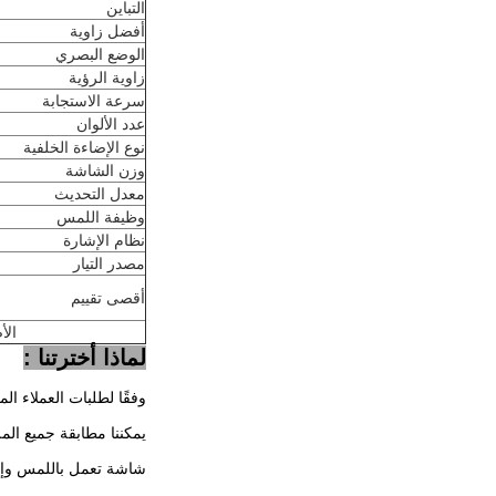
التباين
أفضل زاوية
الوضع البصري
زاوية الرؤية
سرعة الاستجابة
عدد الألوان
نوع الإضاءة الخلفية
وزن الشاشة
معدل التحديث
وظيفة اللمس
نظام الإشارة
مصدر التيار
أقصى تقييم
الأصلي الجد
لماذا أخترتنا :
وفقًا لطلبات العملاء الم
يمكننا مطابقة جميع الم
شاشة تعمل باللمس وإضاءة خلفية LED وكابلا