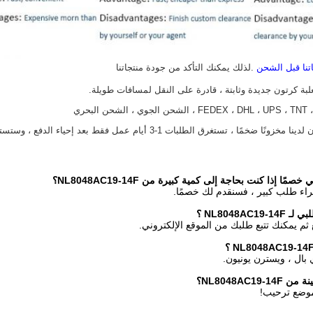
اتنا قبل الشحن
.لذلك يمكنك التأكد من جودة منتجاتنا
ا إذا كنت بحاجة إلى كمية كبيرة من NL8048AC19-14F؟
جراء طلب كبير ، فسنقدم لك خصمًا.
NL8048AC19
؟
 ثم يمكنك تتبع طلبك من الموقع الإلكتروني.
؟
NL8048AC19؟
 موضع ترحيب!