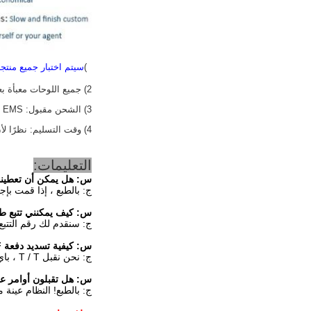
1)
سيتم اختبار جميع منتج
2) جميع اللوحات معبأة بعلبة كرتون جديدة وثابتة ، قادرة على النقل لمسافات طويلة.
3) الشحن مقبول: FEDEX ، DHL ، UPS ، TNT ، EMS ، الشحن الجوي ، الشحن البحري
4) وقت التسليم: نظرًا لأن لدينا مخزونًا ضخمًا ، تستغرق الطلبات 1-3 أيام عمل فقط بعد إحياء الدفع ، وستستخدم خدمات توصيل لأطراف ثالثة أو يتم تسليمها حسب طلب العملاء.
التعليمات:
س:
هل يمكن أن تعطيني خصمً
ج: بالطبع ، إذا قمت بإ
س:
كيف يمكنني تتبع طلبي لـ -14F
ج: سنقدم لك رقم التتبع
س:
كيفية تسديد دفعة NL8048AC19-14F
ج: نحن نقبل T / T ، باي بال ، ويسترن يونيون.
س:
هل تقبلون أوامر عينة من -14F
ج: بالطبع! النظام عينة