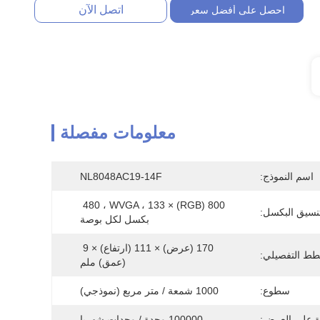
اتصل الآن
احصل على أفضل سعر
معلومات مفصلة
اسم النموذج:
NL8048AC19-14F
800 (RGB) × 480 ، WVGA ، 133 
نسيق البكسل:
بكسل لكل بوصة
170 (عرض) × 111 (ارتفاع) × 9 
طط التفصيلي:
(عمق) ملم
سطوع:
1000 شمعة / متر مربع (نموذجي)
ة على العرض:
100000 وحدة / وحدات شهريا