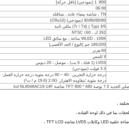
800: 1 (نموذجي) [ناقل حركة]
06:00
TN ، شاشة بيضاء عادة ، متناقلة
80/80/80/80 (نموذجي) (CR≥10)
3/5 (Typ.) (Tr / Td) مللي ثانية
262 ك ، 60٪ NTSC
WLED ، 100K ساعة ، مع سائق LED
185/200 جم (النوع / الحد الأقصى)
60 هرتز
لا للمس
LVDS (1 قناة ، 6 بت) ، موصل ، 20 دبوس
3.3 فولت (نموذجي)
درجة مئوية ؛مقاومة الاهتزاز: 2.0G (19.6 م / ث²)
يد 7.0 بوصة TFT 800 * 480 شاشة lcd NL8048AC19-14F
ختلفة ،
لحقات بما في ذلك لوحة القيادة ،
ت LVDS.شاشة TFT LCD ،