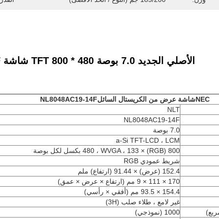
الأصلي الجديد 7.0 بوصة TFT 800 * 480 شاشة lcd NL8048AC19-14F
NEC
شاشة عرض من الكريستال السائل
NL8048AC19-14F
NLT
NL8048AC19-14F
7.0 بوصة
a-Si TFT-LCD ، LCM
800 (RGB) × 480 ، WVGA ، 133 بكسل لكل بوصة
شريط عمودي RGB
152.4 (عرض) × 91.44 (ارتفاع) ملم
170 × 111 × 9 مم (ارتفاع × عرض × عمق)
154.4 × 93.5 مم (أفقي × رأسي)
غير لامع ، طلاء صلب (3H)
ربع)
1000 (نموذجي)