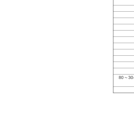
درجة حرارة التخزين: -40 ~ 80 درجة مئوية درجة حرارة العمل: -30 ~ 80