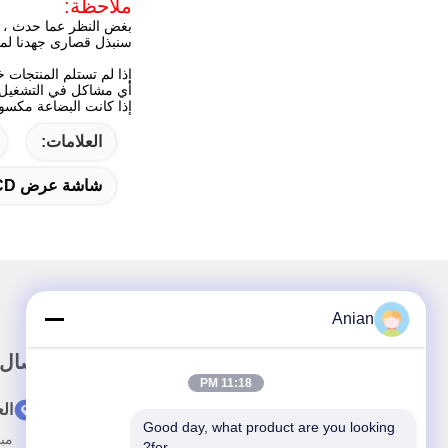
ملاحظة:
بغض النظر عما حدث ، فلا
سنبذل قصارى جهدنا لمس
إذا لم تستلم المنتجات خلال 15-60 يومًا ، فيرجى التحقق من رقم التتبع أو
أي مشاكل في التشغيل ، 
إذا كانت البضاعة مكسورة
العلامات:
شاشة عرض LCD مقاس 768 بوصة IPS 15 بوصة
Anian
رابط سريع
اتصال
11:18 PM
بيت
ال
Good day, what product are you looking 
معلومات عنا
for?