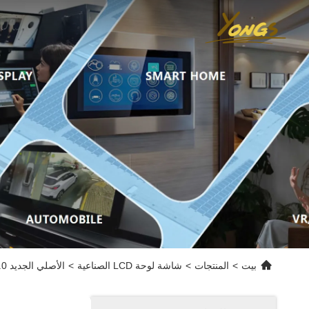
بيت
>
المنتجات
>
شاشة لوحة LCD الصناعية
>
الأصلي الجديد 7.0 بوصة TFT 800 * 480 شاشة lcd NL8048AC19-14F