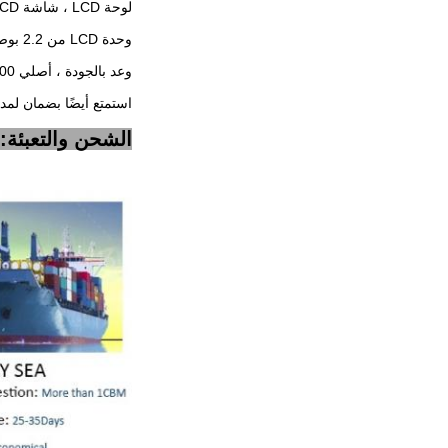
لوحة LCD ، شاشة LCD ، شاشة LCD ، شاشة LCD ،
وحدة LCD من 2.2 بوصة إلى 88 بوصة.
وعد بالجودة ، أصلي 100٪ ، توصيل سريع ،
استمتع أيضًا بضمان لمد
الشحن والتعبئة: