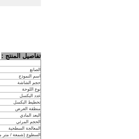
تفاصيل المنتج :
الصانع
اسم النموذج
حجم الشاشة
نوع اللوحة
عدد البكسل
تخطيط البكسل
منطقة العرض
البعد المادي
الحجم المرئي
المعالجة السطحية
السطوع (شمعة / متر م