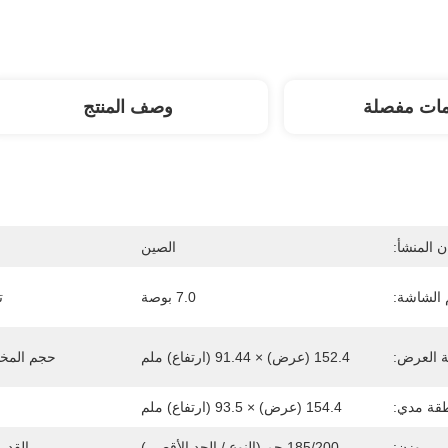
مات مفصلة
وصف المنتج
 المنشأ:
الصين
الشاشة:
7.0 بوصة
ت
 العرض:
152.4 (عرض) × 91.44 (ارتفاع) ملم
حجم المخ
قة مدي:
154.4 (عرض) × 93.5 (ارتفاع) ملم
وزن:
185/200 جم (النوع / الحد الأقصى)
القدر