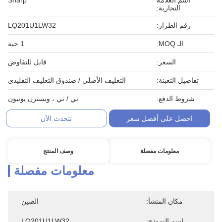
اسم العلامة
Sharp
التجارية:
رقم الطراز:
LQ201U1LW32
الـ MOQ:
1 حبة
السعر:
قابل للتفاوض
تفاصيل التعبئة:
التغليف الأصلي / صندوق التغليف التقليدي
شروط الدفع:
تي / تي ، ويسترن يونيون
احصل على أفضل سعر
نتحدث الآن
معلومات مفصلة
وصف المنتج
معلومات مفصلة
مكان المنشأ:
الصين
اسم النموذج:
LQ201U1LW32