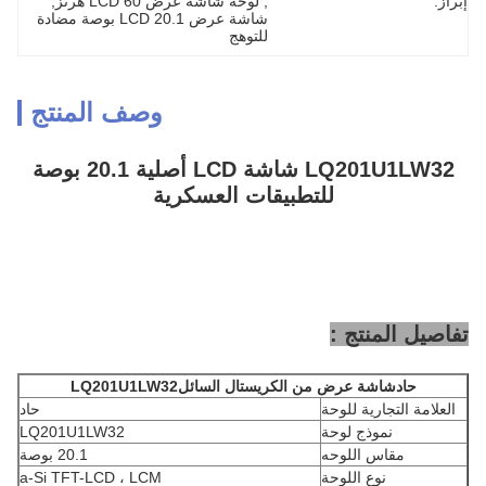
إبراز:
, 
لوحة شاشة عرض LCD 60 هرتز
, 
شاشة عرض LCD 20.1 بوصة مضادة 
للتوهج
وصف المنتج
LQ201U1LW32 شاشة LCD أصلية 20.1 بوصة
للتطبيقات العسكرية
تفاصيل المنتج :
حاد
شاشة عرض من الكريستال السائل
LQ201U1LW32
العلامة التجارية للوحة
حاد
نموذج لوحة
LQ201U1LW32
مقاس اللوحه
20.1 بوصة
نوع اللوحة
a-Si TFT-LCD ، LCM