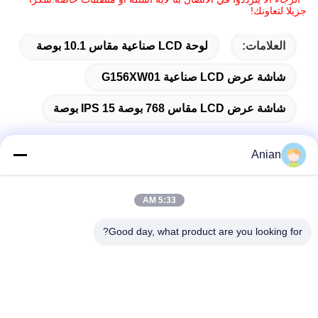
جزيلا لتعاونك!
العلامات:
لوحة LCD صناعية مقاس 10.1 بوصة
شاشة عرض LCD صناعية G156XW01
شاشة عرض LCD مقاس 768 بوصة IPS 15 بوصة
Anian
اتصال سريع
5:33 AM
العنوان
Good day, what product are you looking for?
المبنى (أ) ، مبنى (فيرسينو) ، منطقة (لونغهوا) الجديدة، (شنشن)
هاتف
0086-18575563918