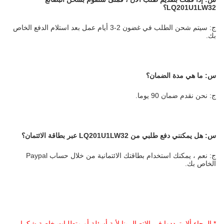
LQ201U1LW32؟
ج: سيتم شحن الطلب في غضون 2-3 أيام عمل بعد استلام الدفع الخاص
بك.
س: ما هي مدة الضمان؟
ج: نحن نقدم ضمان 90 يوما.
س:
هل يمكنني دفع طلبي من LQ201U1LW32 عبر بطاقة الائتمان؟
ج: نعم ، يمكنك استخدام بطاقتك الائتمانية من خلال حساب Paypal
الخاص بك.
* الرجاء ألا يترددوا في الاتصال بنا لأية أسئلة أو متطلبات خاصة.شكرا