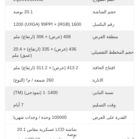
حجم الشاشة:
20.1 بوصة
رقم البكسل:
1600 (RGB) × 1200 (UXGA) 99PPI
منطقة العرض:
408 (عرض) × 306 (ارتفاع) ملم
436 (عرض) × 335 (ارتفاع) × 20.4 
حجم المخطط التفصيلي:
(عمق) ملم
افتتاح الحافة:
413.2 (عرض) × 311.2 (ارتفاع) ملم
الانارة:
260 شمعة / م² (النوع)
نسبة التباين:
1400: 1 (نموذجي) (TM)
وقت التسليم:
7 أيام
القدرة على العرض:
100000 وحدة / وحدات شهريا
شاشة LCD عسكرية مقاس 20.1 
بوصة