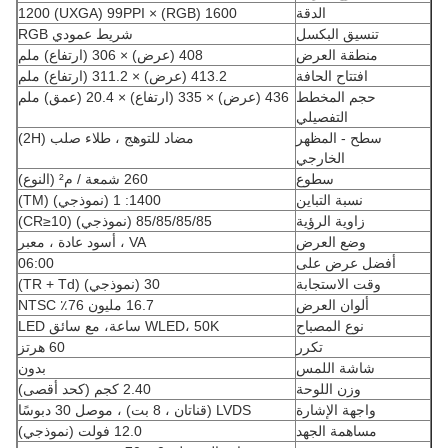
الدقة
1600 (RGB) × 1200 (UXGA) 99PPI
تنسيق البكسل
شريط عمودي RGB
منطقة العرض
408 (عرض) × 306 (ارتفاع) ملم
افتتاح الحافة
413.2 (عرض) × 311.2 (ارتفاع) ملم
حجم المخطط
436 (عرض) × 335 (ارتفاع) × 20.4 (عمق) ملم
التفصيلي
سطح - المظهر
مضاد للتوهج ، طلاء صلب (2H)
الخارجي
سطوع
260 شمعة / م² (النوع)
نسبة التباين
1400: 1 (نموذجي) (TM)
زاوية الرؤية
85/85/85/85 (نموذجي) (CR≥10)
وضع العرض
VA ، أسود عادة ، معبر
أفضل عرض على
06:00
وقت الاستجابة
30 (نموذجي) (TR + Td)
ألوان العرض
16.7 مليون 76٪ NTSC
نوع المصباح
WLED، 50K ساعة، مع سائق LED
تكرر
60 هرتز
شاشة اللمس
بدون
وزن اللوحة
2.40 كجم (كحد أقصى)
واجهة الإشارة
LVDS (قناتان ، 8 بت) ، موصل 30 دبوسًا
مساهمة الجهد
12.0 فولت (نموذجي)