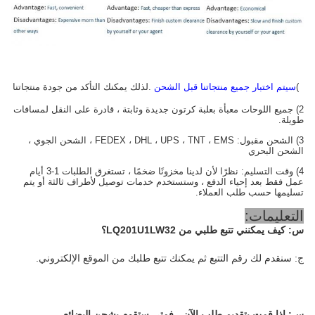
1)
سيتم اختبار جميع منتجاتنا قبل الشحن
.لذلك يمكنك التأكد من جودة منتجاتنا
2) جميع اللوحات معبأة بعلبة كرتون جديدة وثابتة ، قادرة على النقل لمسافات
طويلة.
3) الشحن مقبول: FEDEX ، DHL ، UPS ، TNT ، EMS ، الشحن الجوي ،
الشحن البحري
4) وقت التسليم: نظرًا لأن لدينا مخزونًا ضخمًا ، تستغرق الطلبات 1-3 أيام
عمل فقط بعد إحياء الدفع ، وستستخدم خدمات توصيل لأطراف ثالثة أو يتم
تسليمها حسب طلب العملاء.
التعليمات:
س:
كيف يمكنني تتبع طلبي من LQ201U1LW32؟
ج: سنقدم لك رقم التتبع ثم يمكنك تتبع طلبك من الموقع الإلكتروني.
س:
إذا قمت بتقديم طلب الآن ، فمتى ستقوم بشحن البضائع