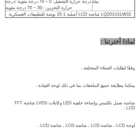
بيئة
درجة حرارة التشغيل: 0 ~ 70 درجة مئوية ؛درجة
حرارة التخزين: -30 ~ 70 درجة مئوية
LQ201U1LW32 شاشة LCD أصلية 20.1 بوصة للتطبيقات العسكرية
لماذا أخترتنا :
وفقًا لطلبات العملاء المختلفة ،
يمكننا مطابقة جميع الملحقات بما في ذلك لوحة القيادة ،
شاشة تعمل باللمس وإضاءة خلفية LED وكابلات LVDS.شاشة TFT
LCD ،
لوحة LCD ، شاشة LCD ، شاشة LCD ، شاشة LCD ،