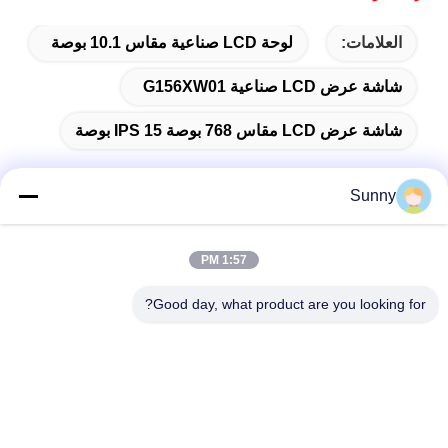
العلامات:
لوحة LCD صناعية مقاس 10.1 بوصة
شاشة عرض LCD صناعية G156XW01
شاشة عرض LCD مقاس 768 بوصة IPS 15 بوصة
Sunny
اتصال سريع
1:57 PM
العنوان
Good day, what product are you looking for?
المبنى (أ) ، مبنى (فيرسينو) ، منطقة (لونغهوا) الجديدة، (شنشن)
هاتف
0086-18575563918
البريد الإلكتروني