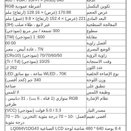
الدقة
640 (RGB) × 480 ، VGA ، 95PPI
تكوين البكسل
أشرطة عمودية RGB
عرض الحجم
170.88 (عرض) × 128.16 (ارتفاع) ملم
البعد المادي
221 (عرض) × 152.4 (ارتفاع) × 9.8 (عمق) ملم
المعالجة السطحية
غير لامع ، طلاء صلب (3H)
سطوع
300 شمعة / متر مربع (نموذجي)
مقابلة
600: 1 (نموذجي) (TM)
أفضل زاوية
00:00
الوضع البصري
TN ، عادة أبيض ، معبر
زاوية الرؤية
70/70/60/50 (نموذجي) (CR≥10)
وقت الاستجابة
10/25 (نموذجي) (Tr / Td)
عدد اللون
262 ك
نوع الإضاءة الخلفية
WLED ، 70K ساعة ، مع سائق LED
وزن اللوحة
340 جم (كحد أقصى)
تنطبق على
صناعة
وظيفة اللمس
لا للمس
نظام الإشارة
RGB متوازي (1 قناة ، 6 بت) ، 31 دبابيس ،
طرفي
مصدر التيار
3.3 / 5.0 فولت (نموذجي) (VCC)
أقصى تقييم
العمل: -10 ~ 70 درجة مئوية ؛التخزين: -25 ~ 70
درجة مئوية
8.4 بوصة 640 * 480 شاشة لوحة LCD الصناعية LQ084V1DG43