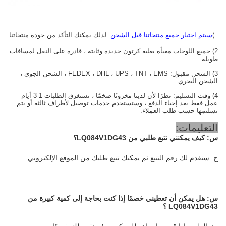
1)
سيتم اختبار جميع منتجاتنا قبل الشحن
.لذلك يمكنك التأكد من جودة منتجاتنا
2) جميع اللوحات معبأة بعلبة كرتون جديدة وثابتة ، قادرة على النقل لمسافات
طويلة.
3) الشحن مقبول: FEDEX ، DHL ، UPS ، TNT ، EMS ، الشحن الجوي ،
الشحن البحري
4) وقت التسليم: نظرًا لأن لدينا مخزونًا ضخمًا ، تستغرق الطلبات 1-3 أيام
عمل فقط بعد إحياء الدفع ، وستستخدم خدمات توصيل لأطراف ثالثة أو يتم
تسليمها حسب طلب العملاء.
التعليمات:
س:
كيف يمكنني تتبع طلبي من LQ084V1DG43؟
ج: سنقدم لك رقم التتبع ثم يمكنك تتبع طلبك من الموقع الإلكتروني.
س:
هل يمكن أن تعطيني خصمًا إذا كنت بحاجة إلى كمية كبيرة من
LQ084V1DG43
؟