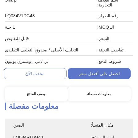
اسم العلامة
Sharp
التجارية:
رقم الطراز:
LQ084V1DG43
الـ MOQ:
1 حبة
السعر:
قابل للتفاوض
تفاصيل التعبئة:
التغليف الأصلي / صندوق التغليف التقليدي
شروط الدفع:
تي / تي ، ويسترن يونيون
احصل على أفضل سعر
نتحدث الآن
معلومات مفصلة
وصف المنتج
معلومات مفصلة
مكان المنشأ:
الصين
اسم النموذج:
LQ084V1DG43