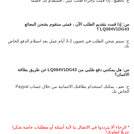
ج: بالطبع ، إذا قمت بإجراء طلب كبير ، فسنقدم لك خصمًا.
س:
إذا قمت بتقديم الطلب الآن ، فمتى ستقوم بشحن البضائع
LQ084V1DG43
؟
ج: سيتم شحن الطلب في غضون 2-3 أيام عمل بعد استلام الدفع الخاص
بك.
س:
هل يمكنني دفع طلبي من LQ084V1DG43 عن طريق بطاقة
الائتمان؟
ج: نعم ، يمكنك استخدام بطاقتك الائتمانية من خلال حساب Paypal
الخاص بك.
* الرجاء ألا يترددوا في الاتصال بنا لأية أسئلة أو متطلبات خاصة.شكرا
جزيلا لتعاونك!