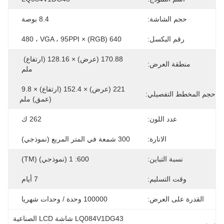
حجم الشاشة:
8.4 بوصة
رقم البكسل:
640 (RGB) × 480 ، VGA ، 95PPI
170.88 (عرض) × 128.16 (ارتفاع) 
منطقة العرض:
ملم
221 (عرض) × 152.4 (ارتفاع) × 9.8 
حجم المخطط التفصيلي:
(عمق) ملم
عدد اللون:
262 ك
الانارة:
300 شمعة في المتر المربع (نموذجي)
نسبة التباين:
600: 1 (نموذجي) (TM)
وقت التسليم:
7 أيام
القدرة على العرض:
100000 وحدة / وحدات شهريا
LQ084V1DG43 شاشة LCD الصناعية