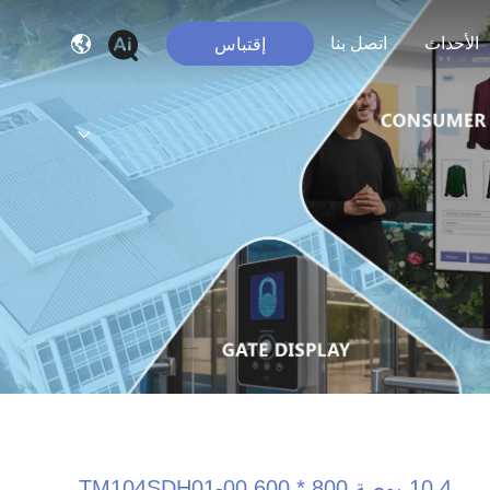
الأحداث
اتصل بنا
إقتباس
10.4 بوصة 800 * 600 TM104SDH01-00