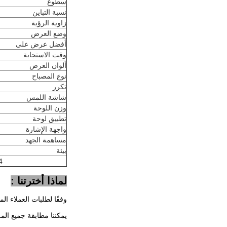
سطوع
نسبة التباين
زاوية الرؤية
وضع العرض
أفضل عرض على
وقت الاستجابة
ألوان العرض
نوع المصباح
تكرر
شاشة اللمس
وزن اللوحة
تطبيق لوحة
واجهة الإشارة
مساهمة الجهد
بيئة
10.4 بوصة 
لماذا أخترتنا :
وفقًا لطلبات العملاء الم
يمكننا مطابقة جميع الم