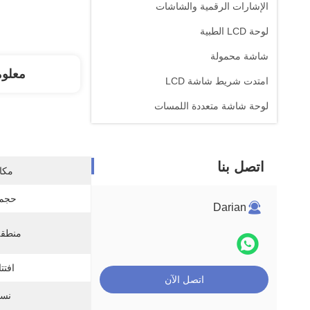
الإشارات الرقمية والشاشات
لوحة LCD الطبية
شاشة محمولة
معلو
امتدت شريط شاشة LCD
لوحة شاشة متعددة اللمسات
اتصل بنا
مكان
حجم 
Darian
منطقة
افتت
اتصل الآن
نسب