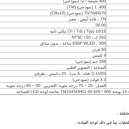
400 شمعة / م² (نموذجي)
400: 1 (نموذجي) (TM)
70/70/60/70 (نموذجي) (CR≥10)
TN ، عادة أبيض ، معبر
00:00
10/15 (Typ.) (Tr / Td) مللي ثانية
262 ك ، 50٪ NTSC
6S6P WLED ، 30K ساعة ، بدون سائق
60 هرتز
لا للمس
288 جم (نموذجي)
الصناعة / التصوير الطبي
LVDS (1 قناة ، 6 بت) ، 20 دبابيس ، طرفي
3.3 فولت (نموذجي)
العمل: -20 ~ 70 درجة مئوية ؛التخزين: -30 ~ 80 درجة مئوية
800 * 600 TM104SDH01-00 شاشة لوحة LCD للصناعة
ختلفة ،
لحقات بما في ذلك لوحة القيادة ،