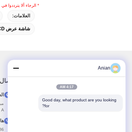
* الرجاء ألا يترددوا في
العلامات:
شاشة عرض LCD مقاس 768 بوصة IPS 15 بوصة
Anian
رابط سريع
اتصال
4:17 AM
بيت
ال
Good day, what product are you looking 
معلومات عنا
for?
A
المنتجات
ها
أخبار
--18575563918