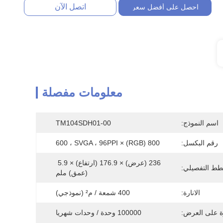
اتصل الآن
احصل على أفضل سعر
معلومات مفصلة
اسم النموذج:
TM104SDH01-00
رقم البكسل:
800 (RGB) × 600 ، SVGA ، 96PPI
236 (عرض) × 176.9 (ارتفاع) × 5.9 
طط التفصيلي:
(عمق) ملم
الانارة:
400 شمعة / م² (نموذجي)
ة على العرض:
100000 وحدة / وحدات شهريا