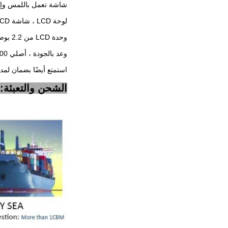
شاشة تعمل باللمس وإضاءة خلفية LED وكابلا
لوحة LCD ، شاشة LCD ، شاشة LCD ، شاشة LCD ،
وحدة LCD من 2.2 بوصة إلى 88 بوصة.
وعد بالجودة ، أصلي 100٪ ، توصيل سريع ،
استمتع أيضًا بضمان لمد
الشحن والتعبئة: