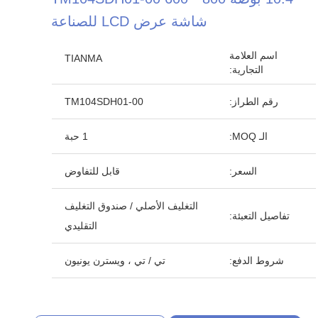
شاشة عرض LCD للصناعة
اسم العلامة
TIANMA
التجارية:
رقم الطراز:
TM104SDH01-00
الـ MOQ:
1 حبة
السعر:
قابل للتفاوض
التغليف الأصلي / صندوق التغليف
تفاصيل التعبئة:
التقليدي
شروط الدفع:
تي / تي ، ويسترن يونيون