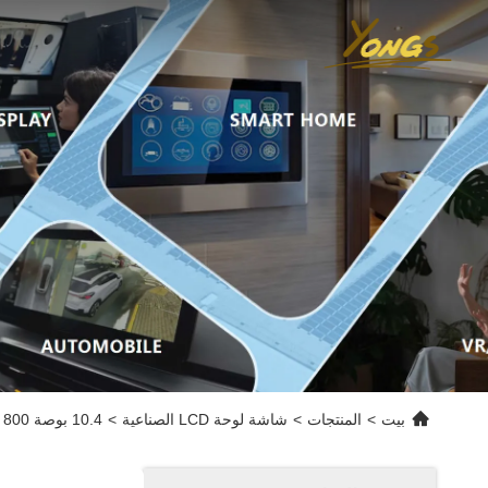
بيت
>
المنتجات
>
شاشة لوحة LCD الصناعية
>
10.4 بوصة 800 * 600 TM104SDH01-00 شاشة عرض LCD للصناعة