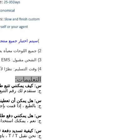
1)
سيتم اختبار جميع منتج
2) جميع اللوحات معبأة بعلبة كرتون جديدة وثابتة ، قادرة على النقل لمسافات طويلة.
3) الشحن مقبول: FEDEX ، DHL ، UPS ، TNT ، EMS ، الشحن الجوي ، الشحن البحري
4) وقت التسليم: نظرًا لأن لدينا مخزونًا ضخمًا ، تستغرق الطلبات 1-3 أيام عمل فقط بعد إحياء الدفع ، وستستخدم خدمات توصيل لأطراف ثالثة أو يتم تسليمها حسب طلب العملاء.
التعليمات:
س:
كيف يمكنني تتبع طلبي DH01-00
ج: سنقدم لك رقم التتبع
س:
هل يمكن أن تعطيني خصم
ج: بالطبع ، إذا قمت بإ
س:
هل يمكنني دفع طلبي TM104SDH01-00 عبر بطاقة ا
ج: نعم ، يمكنك استخدام بطاقت
س:
كيفية تسديد دفعة TM104SDH01-00؟
ج: نحن نقبل T / T ، باي بال ، ويسترن يونيون.