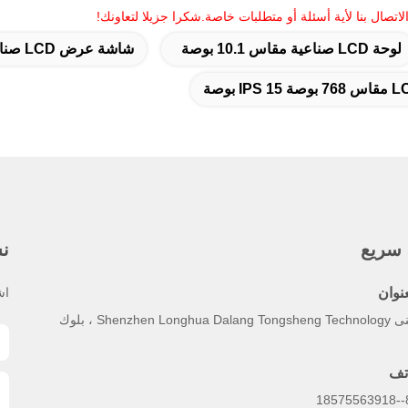
 الاتصال بنا لأية أسئلة أو متطلبات خاصة.شكرا جزيلا لتعاونك!
لوحة LCD صناعية مقاس 10.1 بوصة
شاشة عرض LCD صناعية G156XW01
 سريع
نش
عنوان
اش
مبنى Shenzhen Longhua Dalang Tongsheng Technology ، بلوك
تف
86