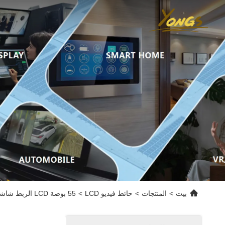
بيت
>
المنتجات
>
حائط فيديو LCD
>
55 بوصة LCD الربط شاشة LCD فيديو جدار DV550FHM-NV6