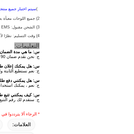
1)
سيتم اختبار جميع منتج
2) جميع اللوحات معبأة بعلبة كرتون جديدة وثابتة ، قادرة على النقل لمسافات طويلة.
3) الشحن مقبول: FEDEX ، DHL ، UPS ، TNT ، EMS ، الشحن الجوي ، الشحن البحري
4) وقت التسليم: نظرًا لأن لدينا مخزونًا ضخمًا ، تستغرق الطلبات 1-3 أيام عمل فقط بعد إحياء الدفع ، وستستخدم خدمات توصيل لأطراف ثالثة أو يتم تسليمها حسب طلب العملاء.
التعليمات:
س: ما هي مدة الضمان
ج: نحن نقدم ضمان 90 يوما.
س:
هل يمكنك إعلان طلبي DV550FHM-NV6 بسعر أقل في الفاتورة التج
ج: نعم نستطيع.الثابتة و
س:
هل يمكنني دفع طلبي من DV550FHM-NV6 عبر 
ج: نعم ، يمكنك استخدام بطاقت
س:
كيف يمكنني تتبع طلبي من V6
ج: سنقدم لك رقم التتبع
* الرجاء ألا يترددوا في
العلامات: