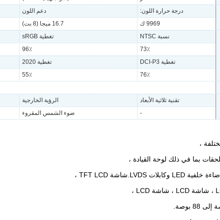
درجة حرارة اللون:
دعم اللون
9969 ك
16.7 ميجا (8 بت)
نسبة NTSC
تغطية sRGB
96٪
73٪
تغطية DCI-P3
تغطية 2020
55٪
76٪
تقنية ثلاثية الأبعاد
الرؤية الخارجية
-
ضوء الشمس المقروء
ختلفة ،
لحقات بما في ذلك لوحة القيادة ،
ت LVDS.شاشة TFT LCD ،