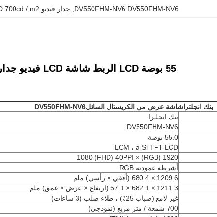
DV550FHM-NV6 DV550FHM-NV6
, 
جدار فيديو LCD 700cd / m2
55 بوصة LCD الربط شاشة LCD فيديو جدار DV550FHM-NV6
بنك انجلترا
شاشة عرض من الكريستال السائل
DV550FHM-NV6
بنك انجلترا
DV550FHM-NV6
55.0 بوصة
LCM ، a-Si TFT-LCD
1920 (RGB) × 1080 (FHD) 40PPI
أشرطة عمودية RGB
1209.6 × 680.4 (أفقي × رأسي) ملم
1211.3 × 682.1 × 57.1 (ارتفاع × عرض × عمق) ملم
غير لامع (ضباب 25٪) ، طلاء صلب (3 ساعات)
700 شمعة / متر مربع (نموذجي)