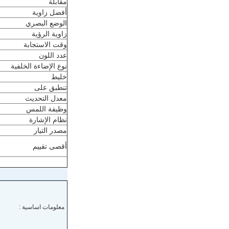
مقابلة
أفضل زاوية
الوضع البصري
زاوية الرؤية
وقت الاستجابة
عدد اللون
نوع الإضاءة الخلفية
خليط
تنطبق على
معدل التحديث
وظيفة اللمس
نظام الإشارة
مصدر التيار
أقصى تقييم
معلومات اساسية :