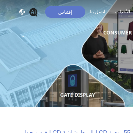
الأحداث
اتصل بنا
إقتباس
55 بوصة LCD الربط شاشة LCD فيديو جدار