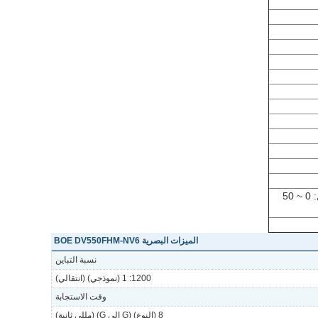
درجة حرارة التخزين: -20 ~ 60 درجة مئوية درجة حرارة التشغيل: 0 ~ 50
الميزات البصرية BOE DV550FHM-NV6
نسبة التباين
1200: 1 (نموذجي) (انتقالي)
وقت الاستجابة
8 (النوع) (G إلى G) (مللي ثانية)