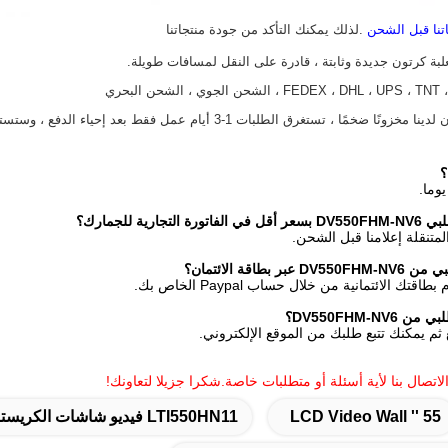
اتنا قبل الشحن
.لذلك يمكنك التأكد من جودة منتجاتنا
؟
ارية للجمارك؟
المتنقلة إعلامنا قبل الشحن.
بطاقة الائتمان؟
ك الائتمانية من خلال حساب Paypal الخاص بك.
DV550FHM-N؟
 ثم يمكنك تتبع طلبك من الموقع الإلكتروني.
 الاتصال بنا لأية أسئلة أو متطلبات خاصة.شكرا جزيلا لتعاونك!
55 '' LCD Video Wall
LTI550HN11 فيديو شاشات الكريستال السائل