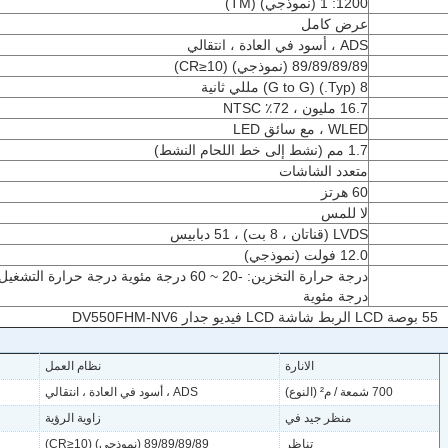
1200: 1 (نموذجي) (TM)
عرض كامل
ADS ، أسود في العادة ، انتقالي
89/89/89/89 (نموذجي) (CR≥10)
8 (Typ.) (G to G) مللي ثانية
16.7 مليون ، 72٪ NTSC
WLED ، مع سائق LED
1.7 مم (نشط إلى خط اللحام النشط)
متعدد الشاشات
60 هرتز
لا للمس
LVDS (قناتان ، 8 بت) ، 51 دبابيس
12.0 فولت (نموذجي)
درجة مئوية
55 بوصة LCD الربط شاشة LCD فيديو جدار DV550FHM-NV6
الانارة
نظام العمل
700 شمعة / م² (النوع)
ADS ، أسود في العادة ، انتقالي
منظر جيد في
زاوية الرؤية
تناظر
89/89/89/89 (نموذجي) (CR≥10)