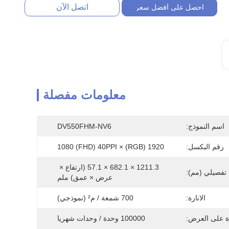
اتصل الآن
احصل على أفضل سعر
معلومات مفصلة
اسم النموذج:
DV550FHM-NV6
رقم البكسل:
1920 (RGB) × 1080 (FHD) 40PPI
1211.3 × 682.1 × 57.1 (ارتفاع × 
فصيلي (مم):
عرض × عمق) ملم
الانارة:
700 شمعة / م² (نموذجي)
ة على العرض:
100000 وحدة / وحدات شهريا