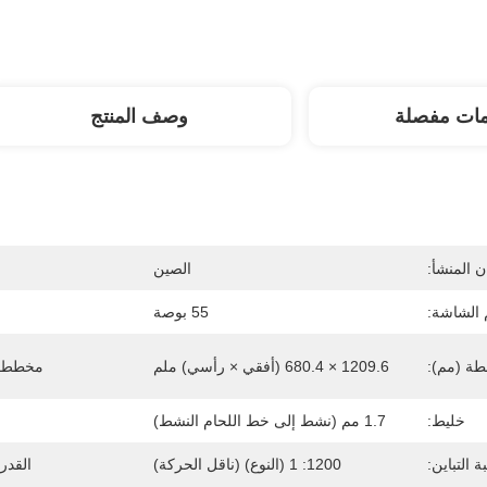
مات مفصلة
وصف المنتج
 المنشأ:
الصين
الشاشة:
55 بوصة
ة (مم):
1209.6 × 680.4 (أفقي × رأسي) ملم
مخطط ت
خليط:
1.7 مم (نشط إلى خط اللحام النشط)
ة التباين:
1200: 1 (النوع) (ناقل الحركة)
القدر