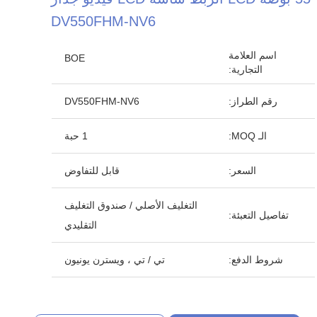
DV550FHM-NV6
اسم العلامة
BOE
التجارية:
رقم الطراز:
DV550FHM-NV6
الـ MOQ:
1 حبة
السعر:
قابل للتفاوض
التغليف الأصلي / صندوق التغليف
تفاصيل التعبئة:
التقليدي
شروط الدفع:
تي / تي ، ويسترن يونيون