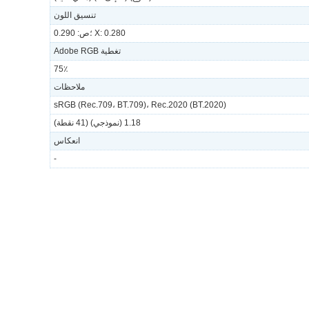
تنسيق اللون
X: 0.280 ؛ص: 0.290
تغطية Adobe RGB
75٪
ملاحظات
sRGB (Rec.709، BT.709)، Rec.2020 (BT.2020)
1.18 (نموذجي) (41 نقطة)
انعكاس
-