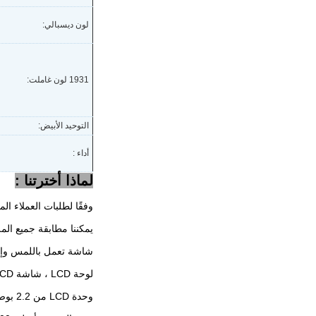
لون ديسبالي:
1931 لون غاملت:
التوحيد الأبيض:
أداء :
لماذا أخترتنا :
وفقًا لطلبات العملاء الم
يمكننا مطابقة جميع الم
شاشة تعمل باللمس وإضاءة خلفية LED وكابلا
لوحة LCD ، شاشة LCD ، شاشة LCD ، شاشة LCD ،
وحدة LCD من 2.2 بوصة إلى 88 بوصة.