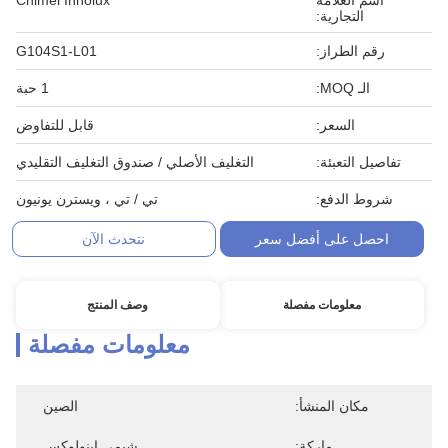
اسم العلامة
Chimei Innolux
التجارية:
رقم الطراز:
G104S1-L01
الـ MOQ:
1 حبة
السعر:
قابل للتفاوض
تفاصيل التعبئة:
التغليف الأصلي / صندوق التغليف التقليدي
شروط الدفع:
تي / تي ، ويسترن يونيون
احصل على أفضل سعر
نتحدث الآن
معلومات مفصلة
وصف المنتج
معلومات مفصلة
مكان المنشأ:
الصين
ماركة:
شيمي إينولوكس