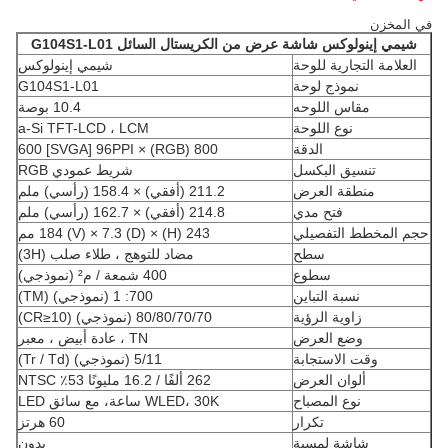
في المخزن
شيمي إينولوكس
شاشة عرض من الكريستال السائل
G104S1-L01
العلامة التجارية للوحة
شيمي إينولوكس
نموذج لوحة
G104S1-L01
مقاس اللوحه
10.4 بوصة
نوع اللوحة
a-Si TFT-LCD ، LCM
الدقة
800 (RGB) × 600 [SVGA] 96PPI
تنسيق البكسل
شريط عمودي RGB
منطقة العرض
211.2 (أفقي) × 158.4 (رأسي) ملم
فتح مدي
214.8 (أفقي) × 162.7 (رأسي) ملم
حجم المخطط التفصيلي
243 (H) × 184 (V) × 7.3 (D) مم
سطح
مضاد للتوهج ، طلاء صلب (3H)
سطوع
400 شمعة / م² (نموذجي)
نسبة التباين
700: 1 (نموذجي) (TM)
زاوية الرؤية
80/80/70/70 (نموذجي) (CR≥10)
وضع العرض
TN ، عادة أبيض ، معبر
وقت الاستجابة
5/11 (نموذجي) (Tr / Td)
ألوان العرض
262 ألفًا / 16.2 مليونًا 53٪ NTSC
نوع المصباح
WLED، 30K ساعة، مع سائق LED
تكرار
60 هرتز
شاشة لمسية
بدون