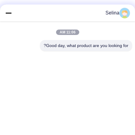
Selina
اتصال سريع
11:06 AM
العنوان
Good day, what product are you looking for?
المبنى (أ) ، مبنى (فيرسينو) ، منطقة (لونغهوا) الجديدة، (شنشن)
هاتف
0086-18575563918
البريد الإلكتروني
info@yongs-hk.com
سياسة الخصوصية
|
خريطة الموقع
| الصين جودة جيدة لوحة شاشة
عرض LCD المورد. حقوق الطبع والنشر © 2021-2026 Shenzhen