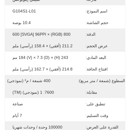
اسم النموذج:
G104S1-L01
حجم الشاشة:
10.4 بوصة
الدقة:
800 (RGB) × 600 [SVGA] 96PPI
عرض الحجم:
211.2 (أفقي) × 158.4 (رأسي) ملم
البعد المادي:
243 (H) × 184 (V) × 7.3 (D) مم
افتتاح الحافة:
214.8 (أفقي) × 162.7 (رأسي) ملم
السطوع (شمعة / متر مربع):
400 شمعة / م² (نموذجي)
مقابلة:
7600: 1 (نموذجي) (TM)
تنطبق على:
صناعة
وقت التسليم:
7 أيام
القدرة على العرض:
100000 وحدة / وحدات شهريا