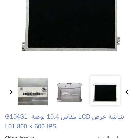
شاشة عرض LCD مقاس 10.4 بوصة G104S1-
L01 800 × 600 IPS