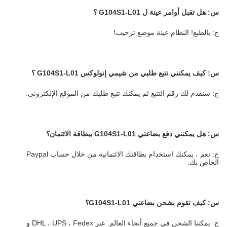
س:
هل تقبل أوامر عينة ل
G104S1-L01
؟
ج: بالطبع! النظام عينة موضع ترحيب!
س:
كيف يمكنني تتبع طلبي
من
شيمي إنولوكس G104S1-L01
؟
ج: سنقدم لك رقم التتبع ثم يمكنك تتبع طلبك من الموقع الإلكتروني.
س:
هل يمكنني دفع بضاعتي G104S1-L01 ببطاقة الائتمان؟
ج: نعم ، يمكنك استخدام بطاقتك الائتمانية من خلال حساب Paypal
الخاص بك.
س: كيف تقوم بشحن بضاعتي G104S1-L01؟
ج: يمكننا الشحن في جميع أنحاء العالم. عبر DHL ، UPS ، Fedex و