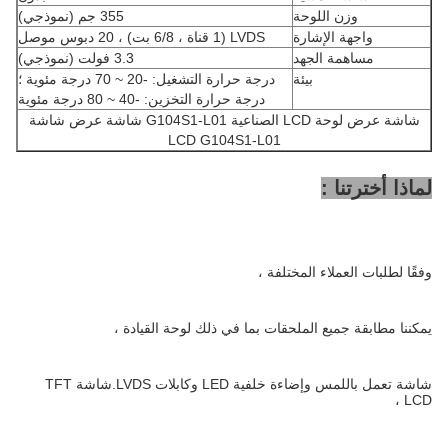
وزن اللوحة
355 جم (نموذجي)
واجهة الإشارة
LVDS (1 قناة ، 6/8 بت) ، 20 دبوس موصل
مساهمة الجهد
3.3 فولت (نموذجي)
بيئة
درجة حرارة التشغيل: -20 ~ 70 درجة مئوية ؛
درجة حرارة التخزين: -40 ~ 80 درجة مئوية
شاشة عرض لوحة LCD الصناعية G104S1-L01 شاشة عرض شاشة
LCD G104S1-L01
لماذا أخترتنا :
وفقًا لطلبات العملاء المختلفة ،
يمكننا مطابقة جميع الملحقات بما في ذلك لوحة القيادة ،
شاشة تعمل باللمس وإضاءة خلفية LED وكابلات LVDS.شاشة TFT
LCD ،