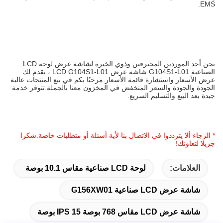
EMS.
نحن أحد الموردين المحترفين وذوي الخبرة لشاشة عرض لوحة LCD
الصناعية G104S1-L01 شاشة عرض LCD G104S1-L01 ، نقدم لك
عرض الأسعار واستشارة قائمة الأسعار.مرحبًا بكم في بيع المنتجات عالية
الجودة والجودة والسعر المنخفض في المخزون معنا بالجملة.تتوفر خدمة
جيدة بعد البيع والتسليم السريع.
* الرجاء ألا يترددوا في الاتصال بنا لأية أسئلة أو متطلبات خاصة.شكرا
جزيلا لتعاونك!
العلامات:
لوحة LCD صناعية مقاس 10.1 بوصة
شاشة عرض LCD صناعية G156XW01
شاشة عرض LCD مقاس 768 بوصة IPS 15 بوصة