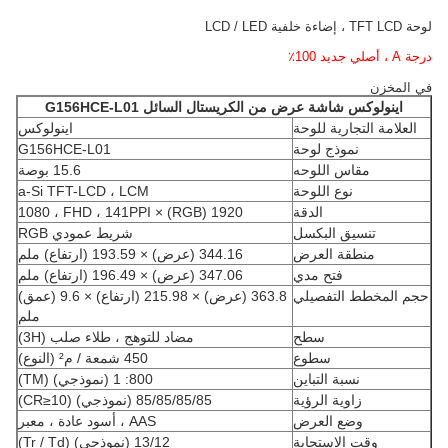
لوحة TFT LCD ، إضاءة خلفية LCD / LED
درجة A ، أصلي جديد 100٪
في المخزن
اينولوكس
شاشة عرض من الكريستال السائل
G156HCE-L01
العلامة التجارية للوحة
اينولوكس
نموذج لوحة
G156HCE-L01
مقاس اللوحه
15.6 بوصة
نوع اللوحة
a-Si TFT-LCD ، LCM
الدقة
1920 (RGB) × 1080 ، FHD ، 141PPI
تنسيق البكسل
شريط عمودي RGB
منطقة العرض
344.16 (عرض) × 193.59 (ارتفاع) ملم
فتح مدي
347.06 (عرض) × 196.49 (ارتفاع) ملم
حجم المخطط التفصيلي
363.8 (عرض) × 215.98 (ارتفاع) × 9.6 (عمق)
ملم
سطح
مضاد للتوهج ، طلاء صلب (3H)
سطوع
450 شمعة / م² (النوع)
نسبة التباين
800: 1 (نموذجي) (TM)
زاوية الرؤية
85/85/85/85 (نموذجي) (CR≥10)
وضع العرض
AAS ، أسود عادة ، معبر
وقت الاستجابة
13/12 (نموذجي) (Tr / Td)