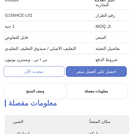
اسم العلامة
Innolux
التجارية:
رقم الطراز:
G156HCE-L01
الـ MOQ:
1 حبة
السعر:
قابل للتفاوض
تفاصيل التعبئة:
التغليف الأصلي / صندوق التغليف التقليدي
شروط الدفع:
تي / تي ، ويسترن يونيون
احصل على أفضل سعر
نتحدث الآن
معلومات مفصلة
وصف المنتج
معلومات مفصلة
مكان المنشأ:
الصين
ماركة:
اينولوكس