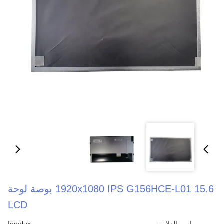
1920x1080 IPS G156HCE-L01 15.6 بوصة لوحة
LCD