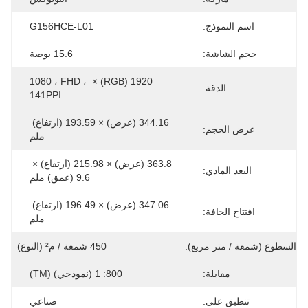
اسم النموذج:
G156HCE-L01
حجم الشاشة:
15.6 بوصة
1920 (RGB) × 1080 ، FHD ، 
الدقة:
141PPI
344.16 (عرض) × 193.59 (ارتفاع) 
عرض الحجم:
ملم
363.8 (عرض) × 215.98 (ارتفاع) × 
البعد المادي:
9.6 (عمق) ملم
347.06 (عرض) × 196.49 (ارتفاع) 
افتتاح الحافة:
ملم
السطوع (شمعة / متر مربع):
450 شمعة / م² (النوع)
مقابلة:
800: 1 (نموذجي) (TM)
تنطبق على:
صناعي