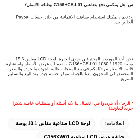
س:
هل يمكنني دفع بضاعتي G156HCE-L01 ببطاقة الائتمان؟
ج: نعم ، يمكنك استخدام بطاقتك الائتمانية من خلال حساب Paypal
الخاص بك.
نحن أحد الموردين المحترفين وذوي الخبرة للوحة LCD مقاس 15.6
بوصة 1920 * 1080 G156HCE-L01 ، نقدم لك عرض الأسعار واستشارة
قائمة الأسعار.مرحبًا بكم في بيع المنتجات عالية الجودة والجودة والسعر
المنخفض في المخزون معنا بالجملة.تتوفر خدمة جيدة بعد البيع والتسليم
السريع.
* الرجاء ألا يترددوا في الاتصال بنا لأية أسئلة أو متطلبات خاصة.شكرا
جزيلا لتعاونك!
العلامات:
لوحة LCD صناعية مقاس 10.1 بوصة
شاشة عرض LCD صناعية G156XW01