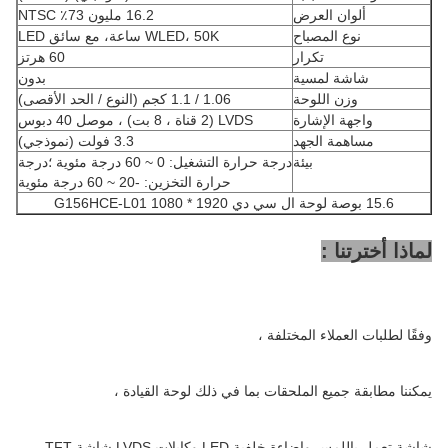
ألوان العرض
16.2 مليون 73٪ NTSC
نوع المصباح
WLED، 50K ساعة، مع سائق LED
تكرار
60 هرتز
شاشة لمسية
بدون
وزن اللوحة
1.06 / 1.1 كجم (النوع / الحد الأقصى)
واجهة الإشارة
LVDS (2 قناة ، 8 بت) ، موصل 40 دبوس
مساهمة الجهد
3.3 فولت (نموذجي)
بيئة
درجة حرارة التشغيل: 0 ~ 60 درجة مئوية ؛درجة
حرارة التخزين: -20 ~ 60 درجة مئوية
15.6 بوصة لوحة ال سي دي 1920 * 1080 G156HCE-L01
لماذا أخترتنا :
وفقًا لطلبات العملاء المختلفة ،
يمكننا مطابقة جميع الملحقات بما في ذلك لوحة القيادة ،
شاشة تعمل باللمس وإضاءة خلفية LED وكابلات LVDS.شاشة TFT