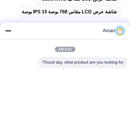
شاشة عرض LCD مقاس 768 بوصة IPS 15 بوصة
Anian
اتصال سريع
6:01 AM
العنوان
Good day, what product are you looking for?
المبنى (أ) ، مبنى (فيرسينو) ، منطقة (لونغهوا) الجديدة، (شنشن)
هاتف
0086-18575563918
البريد الإلكتروني
info@yongs-hk.com