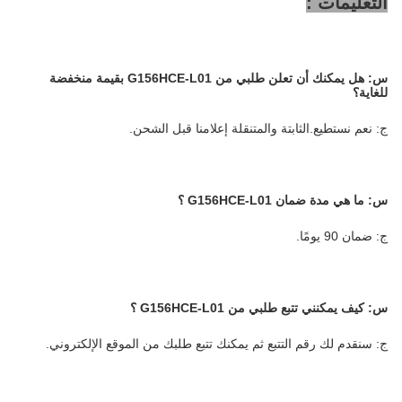
التعليمات :
س:
هل يمكنك أن تعلن طلبي من
G156HCE-L01
بقيمة منخفضة
للغاية؟
ج: نعم نستطيع.الثابتة والمتنقلة إعلامنا قبل الشحن.
س: ما هي مدة ضمان G156HCE-L01
؟
ج: ضمان 90 يومًا.
س:
كيف يمكنني تتبع طلبي من G156HCE-L01
؟
ج: سنقدم لك رقم التتبع ثم يمكنك تتبع طلبك من الموقع الإلكتروني.