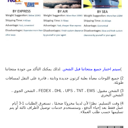
1)
سيتم اختبار جميع منتجاتنا قبل الشحن
.لذلك يمكنك التأكد من جودة منتجاتنا
2) جميع اللوحات معبأة بعلبة كرتون جديدة وثابتة ، قادرة على النقل لمسافات
طويلة.
3) الشحن مقبول: FEDEX ، DHL ، UPS ، TNT ، EMS ، الشحن الجوي ،
الشحن البحري
4) وقت التسليم: نظرًا لأن لدينا مخزونًا ضخمًا ، تستغرق الطلبات 1-3 أيام
عمل فقط بعد إحياء الدفع ، وستستخدم خدمات توصيل لأطراف ثالثة أو يتم
تسليمها حسب طلب العملاء.