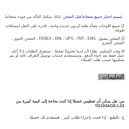
1)
سيتم اختبار جميع منتجاتنا قبل الشحن
.لذلك يمكنك التأكد من جودة منتجاتنا
2) جميع اللوحات معبأة بعلبة كرتون جديدة وثابتة ، قادرة على النقل لمسافات
طويلة.
3) الشحن مقبول: FEDEX ، DHL ، UPS ، TNT ، EMS ، الشحن الجوي ،
الشحن البحري
4) وقت التسليم: نظرًا لأن لدينا مخزونًا ضخمًا ، تستغرق الطلبات 1-3 أيام
عمل فقط بعد إحياء الدفع ، وستستخدم خدمات توصيل لأطراف ثالثة أو يتم
تسليمها حسب طلب العملاء.
التعليمات :
س:
هل يمكن أن تعطيني خصمًا إذا كنت بحاجة إلى كمية كبيرة من
G104AGE-L02؟
ج: بالطبع ، إذا قمت بإجراء طلب كبير ، فسنقدم لك خصمًا.