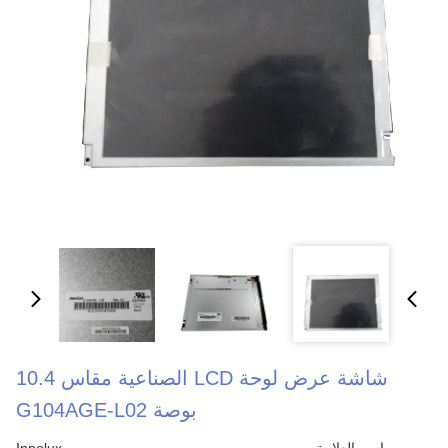
شاشة عرض لوحة LCD الصناعية مقاس 10.4
بوصة G104AGE-L02