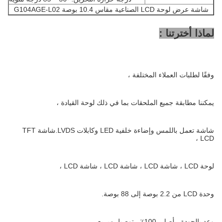
شاشة عرض لوحة LCD الصناعية مقاس 10.4 بوصة G104AGE-L02
لماذا أخترتنا :
وفقًا لطلبات العملاء المختلفة ،
يمكننا مطابقة جميع الملحقات بما في ذلك لوحة القيادة ،
شاشة تعمل باللمس وإضاءة خلفية LED وكابلات LVDS.شاشة TFT
LCD ،
لوحة LCD ، شاشة LCD ، شاشة LCD ، شاشة LCD ،
وحدة LCD من 2.2 بوصة إلى 88 بوصة.
وعد بالجودة ، أصلي 100٪ ، توصيل سريع ،