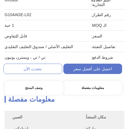
اسم العلامة
Innolux
التجارية:
رقم الطراز:
G104AGE-L02
الـ MOQ:
1 حبة
السعر:
قابل للتفاوض
تفاصيل التعبئة:
التغليف الأصلي / صندوق التغليف التقليدي
شروط الدفع:
تي / تي ، ويسترن يونيون
احصل على أفضل سعر
نتحدث الآن
معلومات مفصلة
وصف المنتج
معلومات مفصلة
مكان المنشأ:
الصين
ماركة:
اينولوكس