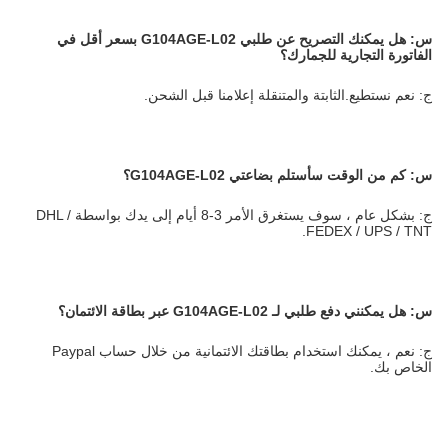
س:
هل يمكنك التصريح عن طلبي G104AGE-L02 بسعر أقل في
الفاتورة التجارية للجمارك؟
ج: نعم نستطيع.الثابتة والمتنقلة إعلامنا قبل الشحن.
س: كم من الوقت سأستلم بضاعتي G104AGE-L02؟
ج: بشكل عام ، سوف يستغرق الأمر 3-8 أيام إلى يدك بواسطة DHL /
FEDEX / UPS / TNT.
س:
هل يمكنني دفع طلبي لـ G104AGE-L02 عبر بطاقة الائتمان؟
ج: نعم ، يمكنك استخدام بطاقتك الائتمانية من خلال حساب Paypal
الخاص بك.