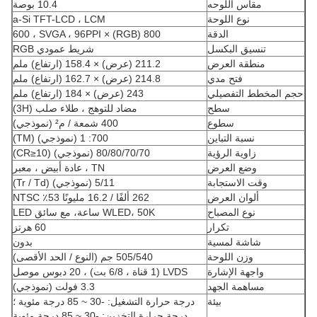
مقاس اللوحه
10.4 بوصة
نوع اللوحة
a-Si TFT-LCD ، LCM
الدقة
800 (RGB) × 600 ، SVGA ، 96PPI
تنسيق البكسل
شريط عمودي RGB
منطقة العرض
211.2 (عرض) × 158.4 (ارتفاع) ملم
فتح مدي
214.8 (عرض) × 162.7 (ارتفاع) ملم
حجم المخطط التفصيلي
243 (عرض) × 184 (ارتفاع) ملم
سطح
مضاد للتوهج ، طلاء صلب (3H)
سطوع
400 شمعة / م² (نموذجي)
نسبة التباين
700: 1 (نموذجي) (TM)
زاوية الرؤية
80/80/70/70 (نموذجي) (CR≥10)
وضع العرض
TN ، عادة أبيض ، معبر
وقت الاستجابة
5/11 (نموذجي) (Tr / Td)
ألوان العرض
262 ألفًا / 16.2 مليونًا 53٪ NTSC
نوع المصباح
WLED، 50K ساعة، مع سائق LED
تكرار
60 هرتز
شاشة لمسية
بدون
وزن اللوحة
505/540 جم (النوع / الحد الأقصى)
واجهة الإشارة
LVDS (1 قناة ، 6/8 بت) ، 20 دبوس موصل
مساهمة الجهد
3.3 فولت (نموذجي)
بيئة
درجة حرارة التشغيل: -30 ~ 85 درجة مئوية ؛
درجة حرارة التخزين: -30 ~ 85 درجة مئوية