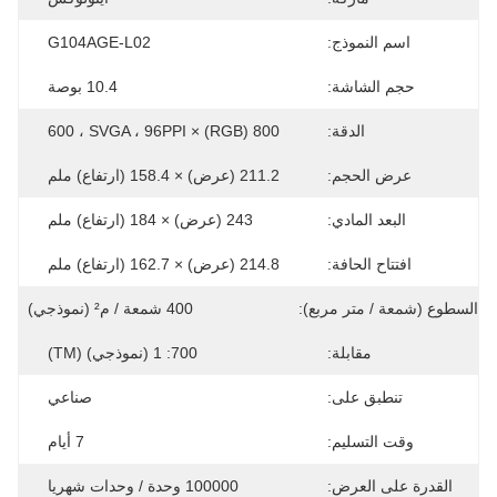
اسم النموذج:
G104AGE-L02
حجم الشاشة:
10.4 بوصة
الدقة:
800 (RGB) × 600 ، SVGA ، 96PPI
عرض الحجم:
211.2 (عرض) × 158.4 (ارتفاع) ملم
البعد المادي:
243 (عرض) × 184 (ارتفاع) ملم
افتتاح الحافة:
214.8 (عرض) × 162.7 (ارتفاع) ملم
السطوع (شمعة / متر مربع):
400 شمعة / م² (نموذجي)
مقابلة:
700: 1 (نموذجي) (TM)
تنطبق على:
صناعي
وقت التسليم:
7 أيام
القدرة على العرض:
100000 وحدة / وحدات شهريا