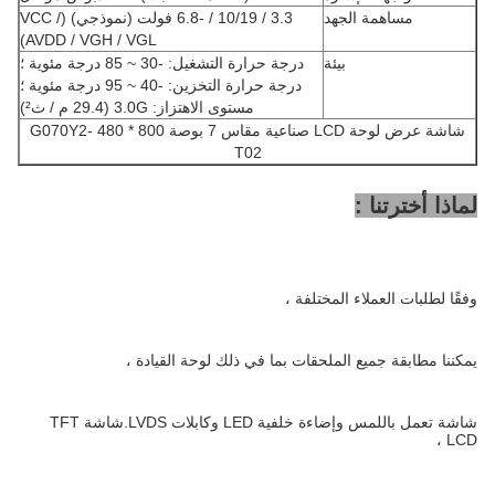
مساهمة الجهد
3.3 / 10/19 / -6.8 فولت (نموذجي) (VCC /
AVDD / VGH / VGL)
بيئة
درجة حرارة التشغيل: -30 ~ 85 درجة مئوية ؛
درجة حرارة التخزين: -40 ~ 95 درجة مئوية ؛
مستوى الاهتزاز: 3.0G (29.4 م / ث²)
شاشة عرض لوحة LCD صناعية مقاس 7 بوصة 800 * 480 G070Y2-
T02
لماذا أخترتنا :
وفقًا لطلبات العملاء المختلفة ،
يمكننا مطابقة جميع الملحقات بما في ذلك لوحة القيادة ،
شاشة تعمل باللمس وإضاءة خلفية LED وكابلات LVDS.شاشة TFT
LCD ،