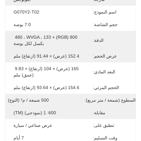
اسم النموذج:
G070Y2-T02
حجم الشاشة:
7.0 بوصة
800 (RGB) × 480 ، WVGA ، 133 
الدقة:
بكسل لكل بوصة
عرض الحجم:
152.4 (عرض) × 91.44 (ارتفاع) ملم
165 (عرض) × 104 (ارتفاع) × 9.83 
البعد المادي:
(عمق) ملم
الحجم المرئي:
154.6 (عرض) × 93.64 (ارتفاع) ملم
السطوع (شمعة / متر مربع):
500 شمعة / م² (النوع)
مقابلة:
600: 1 (نموذجي) (TM)
تنطبق على:
عرض صناعي / سيارة
وقت التسليم:
7 أيام