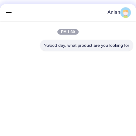
Anian
اتصال سريع
1:30 PM
العنوان
Good day, what product are you looking for?
المبنى (أ) ، مبنى (فيرسينو) ، منطقة (لونغهوا) الجديدة، (شنشن)
هاتف
0086-18575563918
البريد الإلكتروني
info@yongs-hk.com
سياسة الخصوصية
|
خريطة الموقع
| الصين جودة جيدة لوحة شاشة
عرض LCD المورد. حقوق الطبع والنشر © 2021-2026 Shenzhen