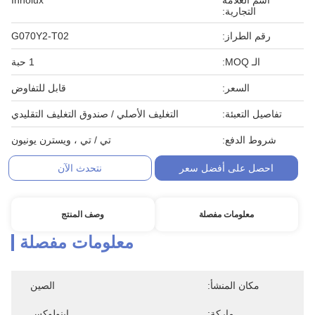
اسم العلامة
Innolux
التجارية:
رقم الطراز:
G070Y2-T02
الـ MOQ:
1 حبة
السعر:
قابل للتفاوض
تفاصيل التعبئة:
التغليف الأصلي / صندوق التغليف التقليدي
شروط الدفع:
تي / تي ، ويسترن يونيون
احصل على أفضل سعر
نتحدث الآن
معلومات مفصلة
وصف المنتج
معلومات مفصلة
مكان المنشأ:
الصين
ماركة:
اينولوكس