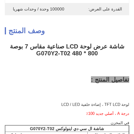
القدرة على العرض:
100000 وحدة / وحدات شهريا
وصف المنتج
شاشة عرض لوحة LCD صناعية مقاس 7 بوصة
800 * 480 G070Y2-T02
تفاصيل المنتج :
لوحة TFT LCD ، إضاءة خلفية LCD / LED
درجة A ، أصلي جديد 100٪
في المخزن
شاشة ال سي دي اينولوكس
G070Y2-T02