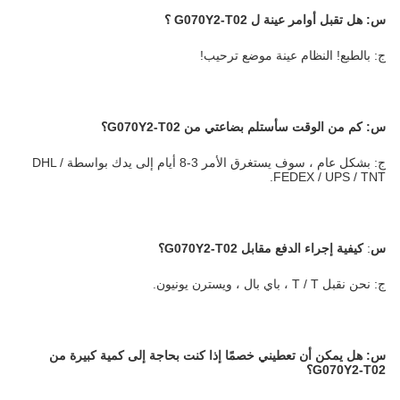
س:
هل تقبل أوامر عينة ل
G070Y2-T02
؟
ج: بالطبع! النظام عينة موضع ترحيب!
س: كم من الوقت سأستلم بضاعتي من G070Y2-T02؟
ج: بشكل عام ، سوف يستغرق الأمر 3-8 أيام إلى يدك بواسطة DHL /
FEDEX / UPS / TNT.
س
:
كيفية إجراء الدفع مقابل G070Y2-T02؟
ج: نحن نقبل T / T ، باي بال ، ويسترن يونيون.
س:
هل يمكن أن تعطيني خصمًا إذا كنت بحاجة إلى كمية كبيرة من
G070Y2-T02؟