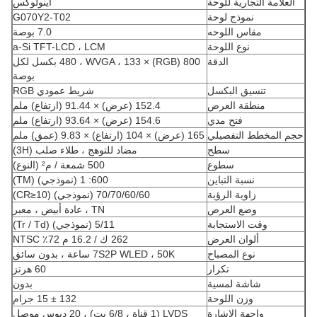
العلامة التجارية للوحة
اينولوكس
نموذج لوحة
G070Y2-T02
مقاس اللوحه
7.0 بوصة
نوع اللوحة
a-Si TFT-LCD ، LCM
الدقة
800 (RGB) × 480 ، WVGA ، 133 بكسل لكل
بوصة
تنسيق البكسل
شريط عمودي RGB
منطقة العرض
152.4 (عرض) × 91.44 (ارتفاع) ملم
فتح مدي
154.6 (عرض) × 93.64 (ارتفاع) ملم
حجم المخطط التفصيلي
165 (عرض) × 104 (ارتفاع) × 9.83 (عمق) ملم
سطح
مضاد للتوهج ، طلاء صلب (3H)
سطوع
500 شمعة / م² (النوع)
نسبة التباين
600: 1 (نموذجي) (TM)
زاوية الرؤية
70/70/60/60 (نموذجي) (CR≥10)
وضع العرض
TN ، عادة أبيض ، معبر
وقت الاستجابة
5/11 (نموذجي) (Tr / Td)
ألوان العرض
262 ك / 16.2 م 72٪ NTSC
نوع المصباح
7S2P WLED ، 50K ساعة ، بدون سائق
تكرار
60 هرتز
شاشة لمسية
بدون
وزن اللوحة
132 ± 15 جرام
واجهة الإشارة
LVDS (1 قناة ، 6/8 بت) ، 20 دبوس موصل