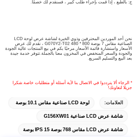
ج: بالطبع ، إذا قمت بإجراء طلب كبير ، فسنقدم لك خصمًا.
نحن أحد الموردين المحترفين وذوي الخبرة لشاشة عرض لوحة LCD
الصناعية مقاس 7 بوصة 800 * 480 G070Y2-T02 ، نقدم لك عرض
الأسعار واستشارة قائمة الأسعار.مرحبًا بكم في بيع المنتجات عالية الجودة
والجودة والسعر المنخفض في المخزون معنا بالجملة.تتوفر خدمة جيدة
بعد البيع والتسليم السريع.
* الرجاء ألا يترددوا في الاتصال بنا لأية أسئلة أو متطلبات خاصة.شكرا
جزيلا لتعاونك!
العلامات:
لوحة LCD صناعية مقاس 10.1 بوصة
شاشة عرض LCD صناعية G156XW01
شاشة عرض LCD مقاس 768 بوصة IPS 15 بوصة