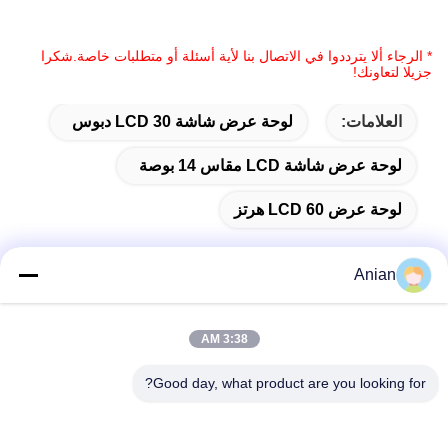
* الرجاء ألا يترددوا في الاتصال بنا لأية أسئلة أو متطلبات خاصة.شكرا
جزيلا لتعاونك!
العلامات:
لوحة عرض شاشة LCD 30 دبوس
لوحة عرض شاشة LCD مقاس 14 بوصة
لوحة عرض LCD 60 هرتز
Anian
اتصال سريع
3:38 AM
العنوان
Good day, what product are you looking for?
المبنى (أ) ، مبنى (فيرسينو) ، منطقة (لونغهوا) الجديدة، (شنشن)
هاتف