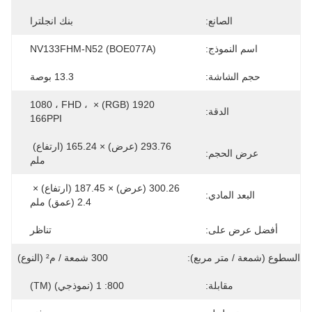
الصانع:
بنك انجلترا
اسم النموذج:
NV133FHM-N52 (BOE077A)
حجم الشاشة:
13.3 بوصة
1920 (RGB) × 1080 ، FHD ، 
الدقة:
166PPI
293.76 (عرض) × 165.24 (ارتفاع) 
عرض الحجم:
ملم
300.26 (عرض) × 187.45 (ارتفاع) × 
البعد المادي:
2.4 (عمق) ملم
أفضل عرض على:
تناظر
السطوع (شمعة / متر مربع):
300 شمعة / م² (النوع)
مقابلة:
800: 1 (نموذجي) (TM)