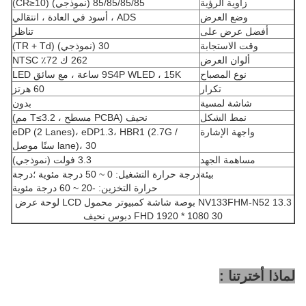
زاوية الرؤية
85/85/85/85 (نموذجي) (CR≥10)
وضع العرض
ADS ، أسود في العادة ، انتقالي
أفضل عرض على
تناظر
وقت الاستجابة
30 (نموذجي) (TR + Td)
ألوان العرض
262 ك 72٪ NTSC
نوع المصباح
9S4P WLED ، 15K ساعة ، مع سائق LED
تكرار
60 هرتز
شاشة لمسية
بدون
نمط الشكل
نحيف (PCBA مسطح ، T≤3.2 مم)
واجهة الإشارة
eDP (2 Lanes)، eDP1.3، HBR1 (2.7G /
lane)، 30 سنًا موصل
مساهمة الجهد
3.3 فولت (نموذجي)
بيئة
درجة حرارة التشغيل: 0 ~ 50 درجة مئوية ؛درجة
حرارة التخزين: -20 ~ 60 درجة مئوية
NV133FHM-N52 13.3 بوصة شاشة كمبيوتر محمول LCD لوحة عرض
FHD 1920 * 1080 30 دبوس نحيف
لماذا أخترتنا :