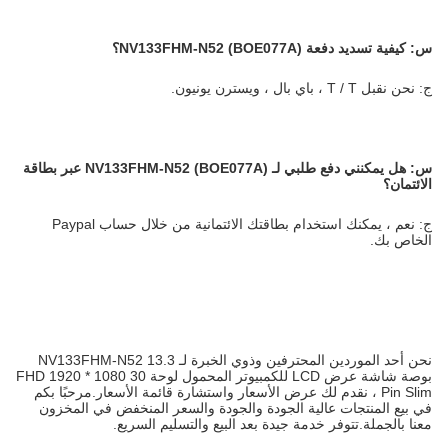
س:
كيفية تسديد دفعة NV133FHM-N52 (BOE077A)؟
ج: نحن نقبل T / T ، باي بال ، ويسترن يونيون.
س:
هل يمكنني دفع طلبي لـ NV133FHM-N52 (BOE077A) عبر بطاقة
الائتمان؟
ج: نعم ، يمكنك استخدام بطاقتك الائتمانية من خلال حساب Paypal
الخاص بك.
نحن أحد الموردين المحترفين وذوي الخبرة لـ NV133FHM-N52 13.3
بوصة شاشة عرض LCD للكمبيوتر المحمول لوحة FHD 1920 * 1080 30
Pin Slim ، نقدم لك عرض الأسعار واستشارة قائمة الأسعار.مرحبًا بكم
في بيع المنتجات عالية الجودة والجودة والسعر المنخفض في المخزون
معنا بالجملة.تتوفر خدمة جيدة بعد البيع والتسليم السريع.