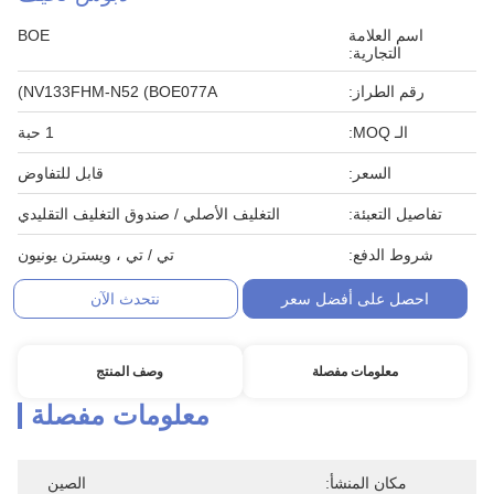
اسم العلامة
BOE
التجارية:
رقم الطراز:
NV133FHM-N52 (BOE077A)
الـ MOQ:
1 حبة
السعر:
قابل للتفاوض
تفاصيل التعبئة:
التغليف الأصلي / صندوق التغليف التقليدي
شروط الدفع:
تي / تي ، ويسترن يونيون
احصل على أفضل سعر
نتحدث الآن
معلومات مفصلة
وصف المنتج
معلومات مفصلة
مكان المنشأ:
الصين