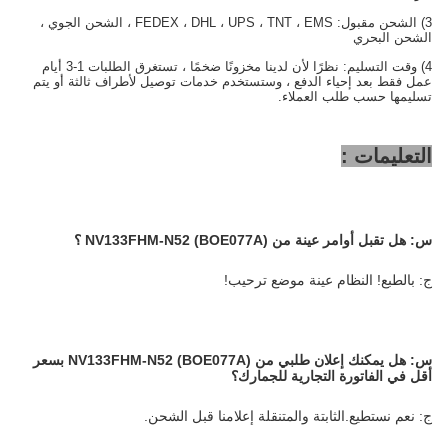
3) الشحن مقبول: FEDEX ، DHL ، UPS ، TNT ، EMS ، الشحن الجوي ،
الشحن البحري
4) وقت التسليم: نظرًا لأن لدينا مخزونًا ضخمًا ، تستغرق الطلبات 1-3 أيام
عمل فقط بعد إحياء الدفع ، وستستخدم خدمات توصيل لأطراف ثالثة أو يتم
تسليمها حسب طلب العملاء.
التعليمات :
س:
هل تقبل أوامر عينة من NV133FHM-N52 (BOE077A)
؟
ج: بالطبع! النظام عينة موضع ترحيب!
س:
هل يمكنك إعلان طلبي من NV133FHM-N52 (BOE077A) بسعر
أقل في الفاتورة التجارية للجمارك؟
ج: نعم نستطيع.الثابتة والمتنقلة إعلامنا قبل الشحن.