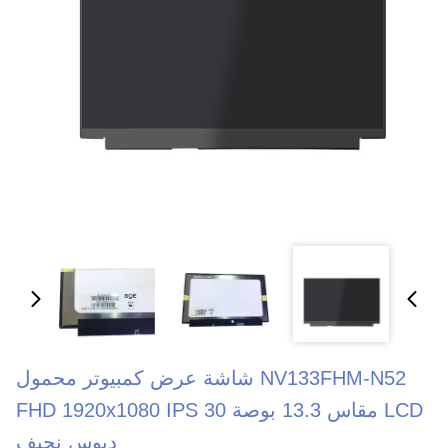
NV133FHM-N52 شاشة عرض كمبيوتر محمول
LCD مقاس 13.3 بوصة FHD 1920x1080 IPS 30
دبوس نحيف