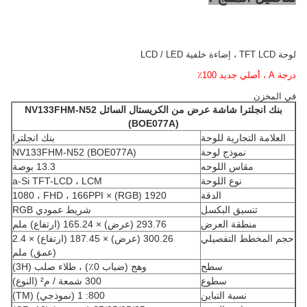
لوحة TFT LCD ، إضاءة خلفية LCD / LED
درجة A ، أصلي جديد 100٪
في المخزن
بنك انجلترا
شاشة عرض من الكريستال السائل
NV133FHM-N52
(BOE077A)
العلامة التجارية للوحة
بنك انجلترا
نموذج لوحة
NV133FHM-N52 (BOE077A)
مقاس اللوحه
13.3 بوصة
نوع اللوحة
a-Si TFT-LCD ، LCM
الدقة
1920 (RGB) × 1080 ، FHD ، 166PPI
تنسيق البكسل
شريط عمودي RGB
منطقة العرض
293.76 (عرض) × 165.24 (ارتفاع) ملم
حجم المخطط التفصيلي
300.26 (عرض) × 187.45 (ارتفاع) × 2.4
(عمق) ملم
سطح
وهج (ضباب 0٪) ، طلاء صلب (3H)
سطوع
300 شمعة / م² (النوع)
نسبة التباين
800: 1 (نموذجي) (TM)