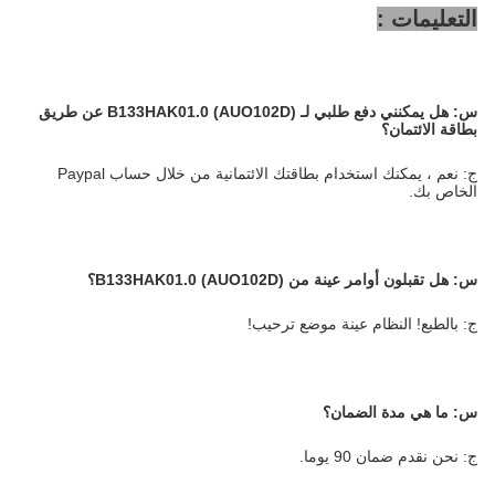
التعليمات :
س:
هل يمكنني دفع طلبي لـ B133HAK01.0 (AUO102D)
عن طريق
بطاقة الائتمان؟
ج: نعم ، يمكنك استخدام بطاقتك الائتمانية من خلال حساب Paypal
الخاص بك.
س:
هل تقبلون أوامر عينة من B133HAK01.0 (AUO102D)؟
ج: بالطبع! النظام عينة موضع ترحيب!
س: ما هي مدة الضمان؟
ج: نحن نقدم ضمان 90 يوما.