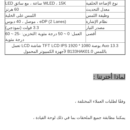
نوع الإضاءة الخلفية
WLED ، 15K ساعة ، مع سائق LED
معدل التحديث
60 هرتز
وظيفة اللمس
اللمس على الخلية
نظام الإشارة
eDP (2 Lanes) ، موصل ، 40 دبوس
مصدر التيار
3.3 فولت (نموذجي)
أقصى
العمل: 0 ~ 50 درجة مئوية ؛التخزين: -25 ~ 60
درجة مئوية
Auo 13.3 بوصة TFT LCD IPS 1920 * 1080 شاشة LCD تعمل
باللمس B133HAK01.0 لأجهزة الكمبيوتر المحمول
لماذا أخترتنا :
وفقًا لطلبات العملاء المختلفة ،
يمكننا مطابقة جميع الملحقات بما في ذلك لوحة القيادة ،