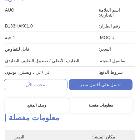
اسم العلامة
AUO
التجارية:
رقم الطراز:
B133HAK01.0
الـ MOQ:
1 حبة
السعر:
قابل للتفاوض
تفاصيل التعبئة:
التغليف الأصلي / صندوق التغليف التقليدي
شروط الدفع:
تي / تي ، ويسترن يونيون
احصل على أفضل سعر
نتحدث الآن
معلومات مفصلة
وصف المنتج
معلومات مفصلة
مكان المنشأ:
الصين