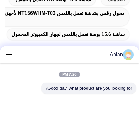
محول رقمي بشاشة تعمل باللمس NT156WHM-T03 لأجهزة الكمبيوتر المحمول
شاشة 15.6 بوصة تعمل باللمس لجهاز الكمبيوتر المحمول
Anian
اتصال سريع
7:20 PM
العنوان
Good day, what product are you looking for?
المبنى (أ) ، مبنى (فيرسينو) ، منطقة (لونغهوا) الجديدة، (شنشن)
هاتف
0086-18575563918
البريد الإلكتروني
info@yongs-hk.com