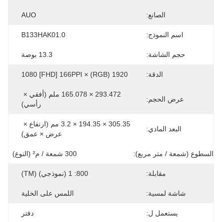
الصانع:
AUO
اسم النموذج:
B133HAK01.0
حجم الشاشة:
13.3 بوصة
الدقة:
1920 (RGB) × 1080 [FHD] 166PPI
293.472 × 165.078 ملم (أفقي × 
عرض الحجم:
رأسي)
305.35 × 194.35 × 3.2 مم (ارتفاع × 
البعد المادي:
عرض × عمق)
السطوع (شمعة / متر مربع):
300 شمعة / م² (النوع)
مقابلة:
800: 1 (نموذجي) (TM)
شاشة لمسية:
اللمس على الخلية
يستعمل ل:
دفتر