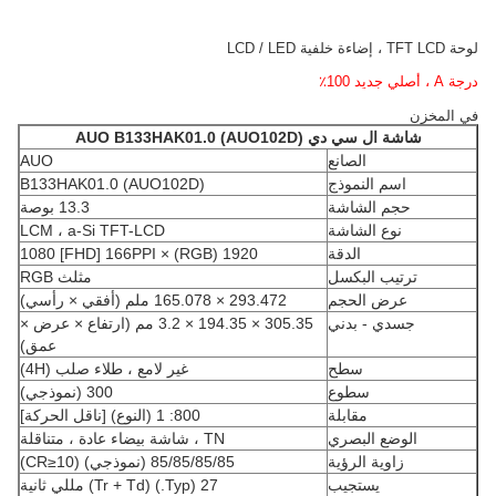
لوحة TFT LCD ، إضاءة خلفية LCD / LED
درجة A ، أصلي جديد 100٪
في المخزن
شاشة ال سي دي AUO
B133HAK01.0 (AUO102D)
الصانع
AUO
اسم النموذج
B133HAK01.0 (AUO102D)
حجم الشاشة
13.3 بوصة
نوع الشاشة
LCM ، a-Si TFT-LCD
الدقة
1920 (RGB) × 1080 [FHD] 166PPI
ترتيب البكسل
مثلث RGB
عرض الحجم
293.472 × 165.078 ملم (أفقي × رأسي)
جسدي - بدني
305.35 × 194.35 × 3.2 مم (ارتفاع × عرض ×
عمق)
سطح
غير لامع ، طلاء صلب (4H)
سطوع
300 (نموذجي)
مقابلة
800: 1 (النوع) [ناقل الحركة]
الوضع البصري
TN ، شاشة بيضاء عادة ، متناقلة
زاوية الرؤية
85/85/85/85 (نموذجي) (CR≥10)
يستجيب
27 (Typ.) (Tr + Td) مللي ثانية