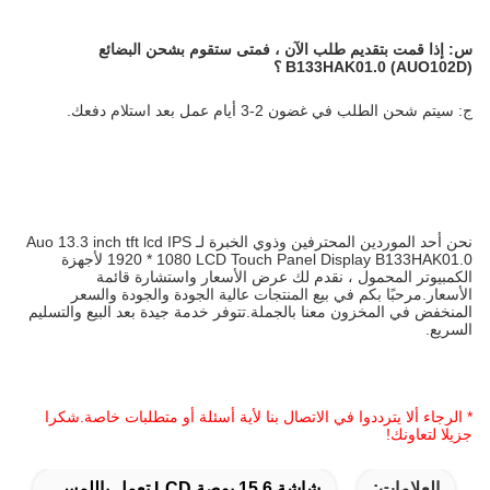
س:
إذا قمت بتقديم طلب الآن ، فمتى ستقوم بشحن البضائع
B133HAK01.0 (AUO102D)
؟
ج: سيتم شحن الطلب في غضون 2-3 أيام عمل بعد استلام دفعك.
نحن أحد الموردين المحترفين وذوي الخبرة لـ Auo 13.3 inch tft lcd IPS
1920 * 1080 LCD Touch Panel Display B133HAK01.0 لأجهزة
الكمبيوتر المحمول ، نقدم لك عرض الأسعار واستشارة قائمة
الأسعار.مرحبًا بكم في بيع المنتجات عالية الجودة والجودة والسعر
المنخفض في المخزون معنا بالجملة.تتوفر خدمة جيدة بعد البيع والتسليم
السريع.
* الرجاء ألا يترددوا في الاتصال بنا لأية أسئلة أو متطلبات خاصة.شكرا
جزيلا لتعاونك!
العلامات:
شاشة 15.6 بوصة LCD تعمل باللمس