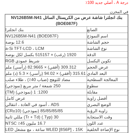
درجة A ، أصلي جديد 100٪
في المخزن
بنك انجلترا
شاشة عرض من الكريستال السائل
NV126B5M-N41
(BOE087F)
الصانع
بنك انجلترا
اسم النموذج
NV126B5M-N41 (BOE087F)
حجم الشاشة
12.6 بوصة
نوع الشاشة
a-Si TFT-LCD ، LCM
الدقة
1920 (رغب) × 515157 بكسل لكل بوصة
تكوين البكسل
شريط عمودي RGB
عرض الحجم
309.312 (أفقي) × 82.9665 (رأسي) ملم
البعد المادي
315.61 (أفقي) × 94.02 (رأسي) × 5.3 (د) ملم
المعالجة السطحية
مضاد للتوهج (ضباب 40٪) ، طلاء صلب
سطوع
250 شمعة / متر مربع (نموذجي)
مقابلة
1200: 1 (نموذجي) (TM)
أفضل زاوية
عرض كامل
الوضع البصري
ADS ، أسود في العادة ، انتقالي
زاوية الرؤية
85/85/85/85 (نموذجي) (CR≥10)
وقت الاستجابة
30 (Typ.) (Tr + Td) مللي ثانية
عدد اللون
16.7 مليون 45٪ NTSC
نوع الإضاءة الخلفية
WLED [8S6P] ، 15K ساعة ، مع مشغل LED