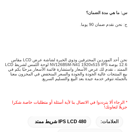
س: ما هي مدة الضمان؟
ج: نحن نقدم ضمان 90 يوما.
نحن أحد الموردين المحترفين وذوي الخبرة لشاشة عرض LCD مقاس
12.6 بوصة NV126B5M-N41 1920x515 IPS لوحة اللمس لشريط LCD
الممتد ، نقدم لك عرض الأسعار واستشارة قائمة الأسعار.مرحبًا بكم في
بيع المنتجات عالية الجودة والجودة والسعر المنخفض في المخزون معنا
بالجملة.تتوفر خدمة جيدة بعد البيع والتسليم السريع.
* الرجاء ألا يترددوا في الاتصال بنا لأية أسئلة أو متطلبات خاصة.شكرا
جزيلا لتعاونك!
العلامات:
480 IPS LCD شريط ممتد