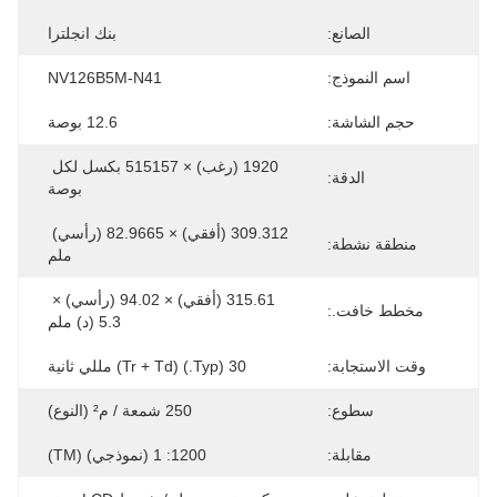
الصانع:
بنك انجلترا
اسم النموذج:
NV126B5M-N41
حجم الشاشة:
12.6 بوصة
1920 (رغب) × 515157 بكسل لكل 
الدقة:
بوصة
309.312 (أفقي) × 82.9665 (رأسي) 
منطقة نشطة:
ملم
315.61 (أفقي) × 94.02 (رأسي) × 
مخطط خافت.:
5.3 (د) ملم
وقت الاستجابة:
30 (Typ.) (Tr + Td) مللي ثانية
سطوع:
250 شمعة / م² (النوع)
مقابلة:
1200: 1 (نموذجي) (TM)