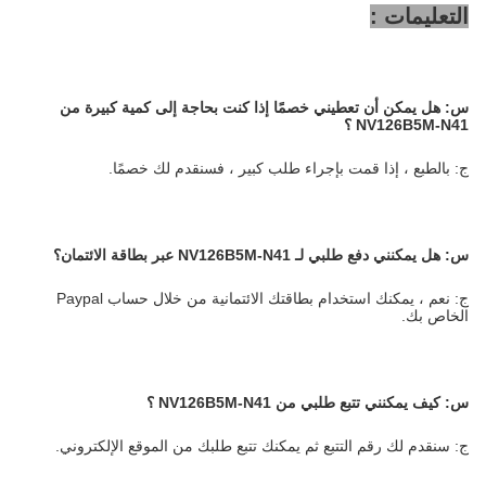
التعليمات :
س:
هل يمكن أن تعطيني خصمًا إذا كنت بحاجة إلى كمية كبيرة من
NV126B5M-N41
؟
ج: بالطبع ، إذا قمت بإجراء طلب كبير ، فسنقدم لك خصمًا.
س:
هل يمكنني دفع طلبي لـ NV126B5M-N41 عبر بطاقة الائتمان؟
ج: نعم ، يمكنك استخدام بطاقتك الائتمانية من خلال حساب Paypal
الخاص بك.
س:
كيف يمكنني تتبع طلبي من NV126B5M-N41
؟
ج: سنقدم لك رقم التتبع ثم يمكنك تتبع طلبك من الموقع الإلكتروني.