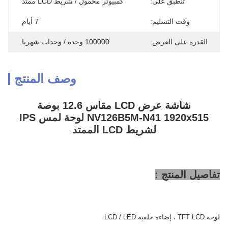
تنطبق على:
كمبيوتر محمول / شريط LCD ممتد
وقت التسليم:
7 أيام
القدرة على العرض:
100000 وحدة / وحدات شهريا
وصف المنتج
شاشة عرض LCD مقاس 12.6 بوصة
NV126B5M-N41 1920x515 لوحة لمس IPS
لشريط LCD الممتد
تفاصيل المنتج :
لوحة TFT LCD ، إضاءة خلفية LCD / LED