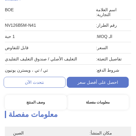
اسم العلامة
BOE
التجارية:
رقم الطراز:
NV126B5M-N41
الـ MOQ:
1 حبة
السعر:
قابل للتفاوض
تفاصيل التعبئة:
التغليف الأصلي / صندوق التغليف التقليدي
شروط الدفع:
تي / تي ، ويسترن يونيون
احصل على أفضل سعر
نتحدث الآن
معلومات مفصلة
وصف المنتج
معلومات مفصلة
مكان المنشأ:
الصين