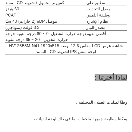
تنطبق على
كمبيوتر محمول / شريط LCD ممتد
معدل التحديث
60 هرتز
وظيفة اللمس
PCAP
نظام الإشارة
موصل eDP (2 حارات) 40 سنًا
مصدر التيار
3.3 فولت (نموذجي)
أقصى تقييم
درجة حرارة التشغيل: 0 ~ 60 درجة مئوية ؛درجة
حرارة التخزين: -20 ~ 65 درجة مئوية
شاشة عرض LCD مقاس 12.6 بوصة NV126B5M-N41 1920x515
لوحة لمس IPS لشريط LCD الممتد
لماذا أخترتنا :
وفقًا لطلبات العملاء المختلفة ،
يمكننا مطابقة جميع الملحقات بما في ذلك لوحة القيادة ،