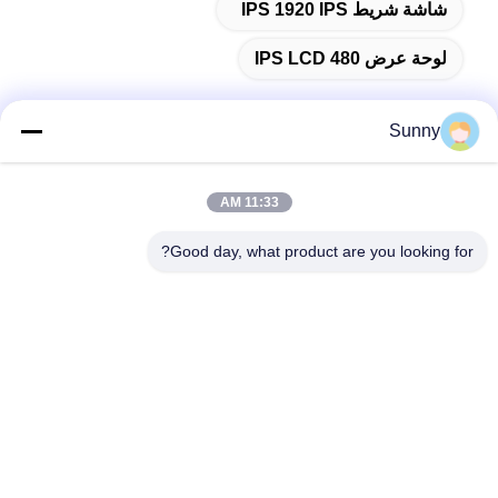
شاشة شريط IPS 1920 IPS
لوحة عرض 480 IPS LCD
Sunny
اتصال سريع
11:33 AM
العنوان
Good day, what product are you looking for?
المبنى (أ) ، مبنى (فيرسينو) ، منطقة (لونغهوا) الجديدة، (شنشن)
هاتف
0086-18575563918
البريد الإلكتروني
info@yongs-hk.com