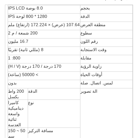
بحجم
8.0 بوصة IPS LCD
الدقة
1280 * 800 لوحة IPS
منطقة العرض
107.64 (عرض) × 172.224 (ارتفاع) ملم
سطوع
200 شمعة / م 2
رقم اللون
16.7 مليون
وقت الاستجابة
8 (مللي ثانية) تقريبًا
مقابلة
800: 1
زاوية الرؤية
170 درجة / 170 درجة (H / V)
أوقات الحياة
> 50000 (ساعة)
لمس. اتصال. صلة
بدون
الة تصوير
الدقة
200 واط
بكسل
نوع
كاميرا
ديناميكية
واسعة
ثنائية
العدسة
مسافة التركيز
50 ~ 150
سم