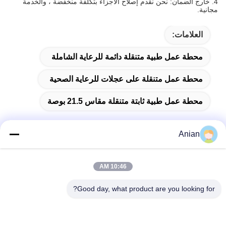
4. خارج الضمان: نحن نقدم إصلاح الأجزاء بتكلفة منخفضة ، والخدمة
مجانية.
العلامات:
محطة عمل طبية متنقلة دائمة للرعاية الشاملة
محطة عمل متنقلة على عجلات للرعاية الصحية
محطة عمل طبية ثابتة متنقلة مقاس 21.5 بوصة
Anian
اتصال سريع
10:46 AM
العنوان
Good day, what product are you looking for?
المبنى (أ) ، مبنى (فيرسينو) ، منطقة (لونغهوا) الجديدة، (شنشن)
هاتف