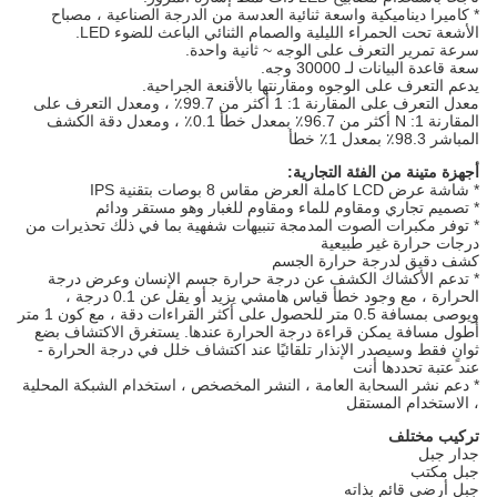
* كاميرا ديناميكية واسعة ثنائية العدسة من الدرجة الصناعية ، مصباح
الأشعة تحت الحمراء الليلية والصمام الثنائي الباعث للضوء LED.
سرعة تمرير التعرف على الوجه ~ ثانية واحدة.
سعة قاعدة البيانات لـ 30000 وجه.
يدعم التعرف على الوجوه ومقارنتها بالأقنعة الجراحية.
معدل التعرف على المقارنة 1: 1 أكثر من 99.7٪ ، ومعدل التعرف على
المقارنة 1: N أكثر من 96.7٪ بمعدل خطأ 0.1٪ ، ومعدل دقة الكشف
المباشر 98.3٪ بمعدل 1٪ خطأ
أجهزة متينة من الفئة التجارية:
* شاشة عرض LCD كاملة العرض مقاس 8 بوصات بتقنية IPS
* تصميم تجاري ومقاوم للماء ومقاوم للغبار وهو مستقر ودائم
* توفر مكبرات الصوت المدمجة تنبيهات شفهية بما في ذلك تحذيرات من
درجات حرارة غير طبيعية
كشف دقيق لدرجة حرارة الجسم
* تدعم الأكشاك الكشف عن درجة حرارة جسم الإنسان وعرض درجة
الحرارة ، مع وجود خطأ قياس هامشي يزيد أو يقل عن 0.1 درجة ،
ويوصى بمسافة 0.5 متر للحصول على أكثر القراءات دقة ، مع كون 1 متر
أطول مسافة يمكن قراءة درجة الحرارة عندها. يستغرق الاكتشاف بضع
ثوانٍ فقط وسيصدر الإنذار تلقائيًا عند اكتشاف خلل في درجة الحرارة -
عند عتبة تحددها أنت
* دعم نشر السحابة العامة ، النشر المخصخص ، استخدام الشبكة المحلية
، الاستخدام المستقل
تركيب مختلف
جدار جبل
جبل مكتب
جبل أرضي قائم بذاته