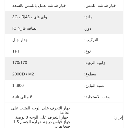
خيار شاشة اللمس:
خيار شاشة تعمل باللمس بالسعة
مادة:
واي فاي ، 3G ، Rj45
دور:
بطاقة قارئ IC
التركيب:
جدار جبل
نوع:
TFT
زاوية الرؤية:
170/170
سطوع:
200CD / M2
نسبة التباين:
800: 1
وقت الاستجابة:
8 مللي ثانية
جهاز التعرف على الوجه المثبت على 
الحائط
إبراز:
, 
جهاز التعرف على الوجه 8 بوصة
, 
جهاز قياس درجة حرارة الجسم 1.5 
جيجا هرتز