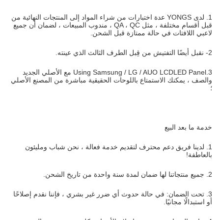
1. لدى YONGS عدة اختبارات من شراء المواد إلى المنتجات النهائية من
قبل أقسام مختلفة ، مثل QA ، QC ، مندوب المبيعات ، لضمان أن جميع
لاعبي اللافتات في حالة ممتازة قبل الشحن.
2- نقبل أيضًا التفتيش من قِبل الطرف الثالث الذي عينته.
3.Using Samsung / LG / AUO LCDLED Panel مع الأصلي الجديد
والصف ، يمكنك الاستمتاع باللوحات الحقيقية مباشرة من المصنع الأصلي
؛
خدمة ما بعد البيع
1. لدينا فريق دعم محترف لتقديم خدمة فعالة ، نحن شباب ومليئون
بالعاطفة!
2. جميع منتجاتنا لها ضمان لمدة سنة واحدة من تاريخ الشحن.
3. تحت الضمان: في حالة حدوث أي ضرر غير بشري ، فإننا نقدم إصلاحًا
أو استبدالًا مجانيًا.