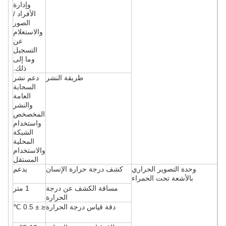
وإدارة
الأفراد /
الصور
والاستعلام
عن
التسجيل
وما إلى
ذلك.
طريقة النشر
دعم نشر
السحابة
العامة
والنشر
المخصخص
واستخدام
الشبكة
المحلية
والاستخدام
المستقل
وحدة التصوير الحراري
كشف درجة حرارة الإنسان
يدعم
بالأشعة تحت الحمراء
مسافة الكشف عن درجة
1 متر
الحرارة
دقة قياس درجة الحرارة
≤ ± 0.5 ℃