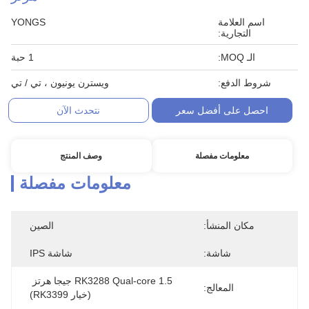
اسم العلامة
YONGS
التجارية:
الـ MOQ:
1 حبة
شروط الدفع:
ويسترن يونيون ، تي / تي
احصل على أفضل سعر
نتحدث الآن
معلومات مفصلة
وصف المنتج
معلومات مفصلة
مكان المنشأ:
الصين
شاشة:
شاشة IPS
RK3288 Qual-core 1.5 جيجا هرتز 
المعالج:
(خيار RK3399)