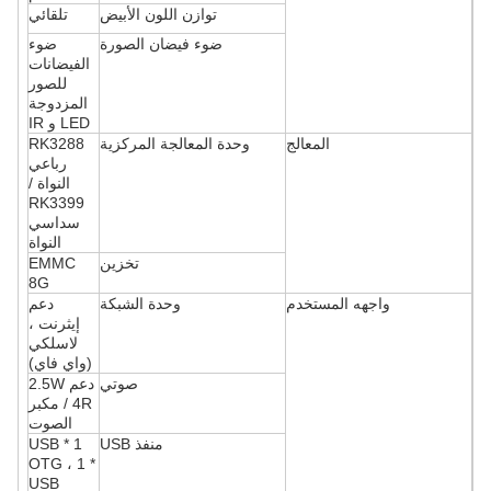
توازن اللون الأبيض
تلقائي
ضوء فيضان الصورة
ضوء
الفيضانات
للصور
المزدوجة
LED و IR
المعالج
وحدة المعالجة المركزية
RK3288
رباعي
النواة /
RK3399
سداسي
النواة
تخزين
EMMC
8G
واجهه المستخدم
وحدة الشبكة
دعم
إيثرنت ،
لاسلكي
(واي فاي)
صوتي
دعم 2.5W
/ 4R مكبر
الصوت
منفذ USB
1 * USB
OTG ، 1 *
USB