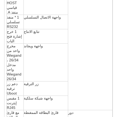
HOST
قياسي
منفذ A.
واجهة الاتصال التسلسلي
1 * منفذ
تسلسلي
RS232
تتابع الانتاج
1 خرج
إشارة فتح
الباب
واجهة ويجاند
مخرج
واحد من
Wiegand
26/34 ،
مدخل
واحد
Wiegand
26/34
زر الترقية
دعم زر
ترقية
Uboot
واجهة شبكة سلكية
1 مقبس
إيثرنت
RJ45
دور
قارئ البطاقة الممغنطة
مع قارئ