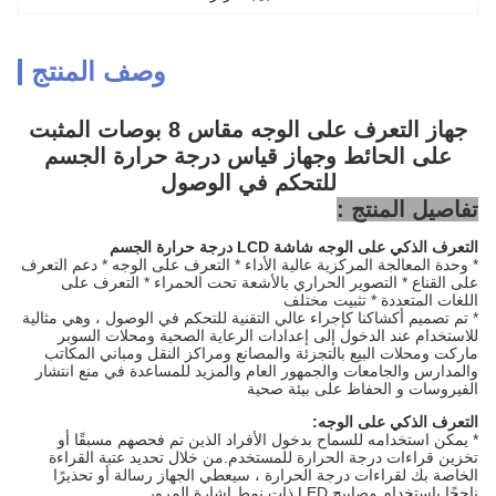
وصف المنتج
جهاز التعرف على الوجه مقاس 8 بوصات المثبت
على الحائط وجهاز قياس درجة حرارة الجسم
للتحكم في الوصول
تفاصيل المنتج :
التعرف الذكي على الوجه شاشة LCD درجة حرارة الجسم
* وحدة المعالجة المركزية عالية الأداء * التعرف على الوجه * دعم التعرف
على القناع * التصوير الحراري بالأشعة تحت الحمراء * التعرف على
اللغات المتعددة * تثبيت مختلف
* تم تصميم أكشاكنا كإجراء عالي التقنية للتحكم في الوصول ، وهي مثالية
للاستخدام عند الدخول إلى إعدادات الرعاية الصحية ومحلات السوبر
ماركت ومحلات البيع بالتجزئة والمصانع ومراكز النقل ومباني المكاتب
والمدارس والجامعات والجمهور العام والمزيد للمساعدة في منع انتشار
الفيروسات و الحفاظ على بيئة صحية
التعرف الذكي على الوجه:
* يمكن استخدامه للسماح بدخول الأفراد الذين تم فحصهم مسبقًا أو
تخزين قراءات درجة الحرارة للمستخدم.من خلال تحديد عتبة القراءة
الخاصة بك لقراءات درجة الحرارة ، سيعطي الجهاز رسالة أو تحذيرًا
ناجحًا باستخدام مصابيح LED ذات نمط إشارة المرور.