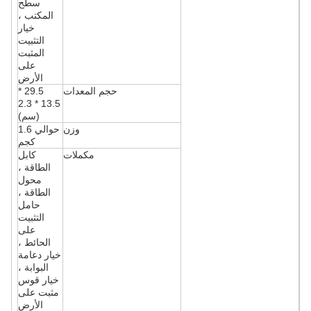
سطح
المكتب ،
خيار
التثبيت
المثبت
على
الأرض
حجم المعدات
29.5 *
13.5 * 2.3
(سم)
وزن
حوالي 1.6
كجم
مكملات
كابل
الطاقة ،
محول
الطاقة ،
حامل
التثبيت
على
الحائط ،
خيار دعامة
البوابة ،
خيار قوس
مثبت على
الأرض